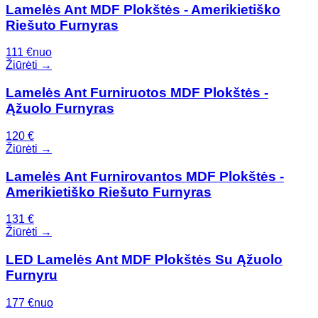
Lamelės Ant MDF Plokštės - Amerikietiško
Riešuto Furnyras
111
€
nuo
Žiūrėti →
Lamelės Ant Furniruotos MDF Plokštės -
Ąžuolo Furnyras
120
€
Žiūrėti →
Lamelės Ant Furnirovantos MDF Plokštės -
Amerikietiško Riešuto Furnyras
131
€
Žiūrėti →
LED Lamelės Ant MDF Plokštės Su Ąžuolo
Furnyru
177
€
nuo