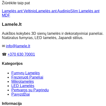
Žiūrėkite taip pat
Lamelės ant Veltinio
Lamelės ant Audinio
Slim Lamelės ant
MDF
Lamele
.lt
Aukštos kokybės 3D sienų lamelės ir dekoratyviniai paneliai.
Natūralus furnyras, LED lamelės, Japandi stilius.
✉
info@lamele.lt
☎
+370 630 70001
Kategorijos
Furnyrų Lamelės
Frezeruoti Paneliai
Mikrolamelės
LED Lamelės
Pertvaros su Pagrindu
Pavyzdžiai
Informacija