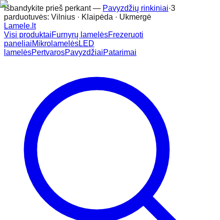
Išbandykite prieš perkant —
Pavyzdžių rinkiniai
·
3
parduotuvės: Vilnius · Klaipėda · Ukmergė
Lamele
.lt
Visi produktai
Furnyrų lamelės
Frezeruoti
paneliai
Mikrolamelės
LED
lamelės
Pertvaros
Pavyzdžiai
Patarimai