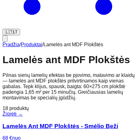
🇱🇹
LT
Pradžia
/
Produktai
/
Lamelės ant MDF Plokštės
Lamelės ant MDF Plokštės
Pilnas sienų lamelių efektas be pjovimo, matavimo ar klaidų
— lamelės ant MDF plokštės pritvirtinamos kaip vienas
gabalas. Tepk klijus, spausk, baigta: 60×275 cm plokštė
padengia 1,65 m² per 15 minučių. Greičiausias lamelių
montavimas be specialių įgūdžių.
18
produktų
Žiūrėti →
Lamelės Ant MDF Plokštės - Smėlio Beži
68
€
nuo