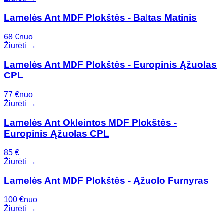
Lamelės Ant MDF Plokštės - Baltas Matinis
68
€
nuo
Žiūrėti →
Lamelės Ant MDF Plokštės - Europinis Ąžuolas
CPL
77
€
nuo
Žiūrėti →
Lamelės Ant Okleintos MDF Plokštės -
Europinis Ąžuolas CPL
85
€
Žiūrėti →
Lamelės Ant MDF Plokštės - Ąžuolo Furnyras
100
€
nuo
Žiūrėti →