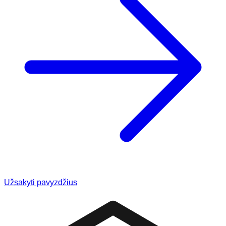
Užsakyti pavyzdžius