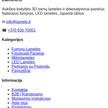
Aukštos kokybės 3D sienų lamelės ir dekoratyviniai paneliai.
Natūralus furnyras, LED lamelės, Japandi stilius.
✉
info@lamele.lt
☎
+370 630 70001
Kategorijos
Furnyrų Lamelės
Frezeruoti Paneliai
Mikrolamelės
LED Lamelės
Pertvaros su Pagrindu
Pavyzdžiai
Informacija
Kontaktai
B2B / Rangovams
Montavimo instrukcijos
Apie mus
Pristatymas