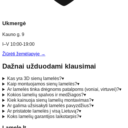
Ukmergė
Kauno g. 9
I–V 10:00-19:00
Žiūrėti žemėlapyje →
Dažnai užduodami klausimai
Kas yra 3D sienų lamelės?
▾
Kaip montuojamos sienų lamelės?
▾
Ar lamelės tinka drėgnoms patalpoms (voniai, virtuvei)?
▾
Kokios lamelių spalvos ir medžiagos?
▾
Kiek kainuoja sienų lamelių montavimas?
▾
Ar galima užsisakyti lamelės pavyzdžius?
▾
Ar pristatote lamelės į visą Lietuvą?
▾
Koks lamelių garantijos laikotarpis?
▾
Lamele
.lt