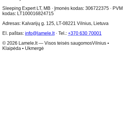
Sleeping Expert LT, MB · Įmonės kodas: 306722375 · PVM
kodas: LT100016824715
Adresas: Kalvarijų g. 125, LT-08221 Vilnius, Lietuva
El. paštas:
info@lamele.lt
·
Tel.:
+370 630 70001
©
2026
Lamele.lt —
Visos teisės saugomos
Vilnius •
Klaipėda • Ukmergė