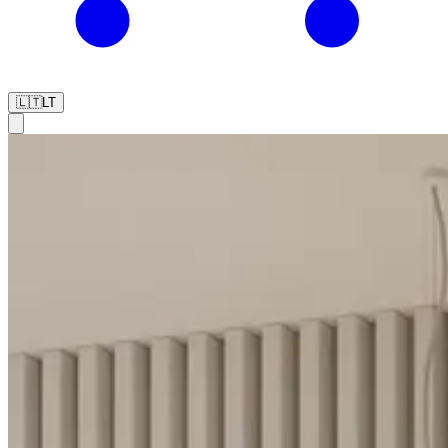
🇱🇹
LT