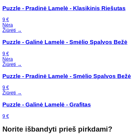
Puzzle - Pradinė Lamelė - Klasikinis Riešutas
9
€
Nėra
Žiūrėti →
Puzzle - Galinė Lamelė - Smėlio Spalvos Bežė
9
€
Nėra
Žiūrėti →
Puzzle - Pradinė Lamelė - Smėlio Spalvos Bežė
9
€
Žiūrėti →
Puzzle - Galinė Lamelė - Grafitas
9
€
Norite išbandyti prieš pirkdami?