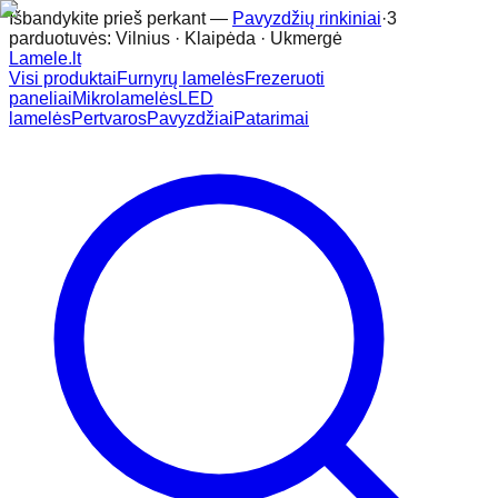
Išbandykite prieš perkant —
Pavyzdžių rinkiniai
·
3
parduotuvės: Vilnius · Klaipėda · Ukmergė
Lamele
.lt
Visi produktai
Furnyrų lamelės
Frezeruoti
paneliai
Mikrolamelės
LED
lamelės
Pertvaros
Pavyzdžiai
Patarimai