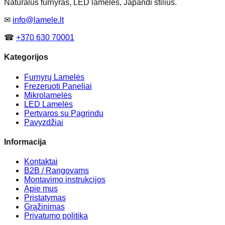
Natūralus furnyras, LED lamelės, Japandi stilius.
✉
info@lamele.lt
☎
+370 630 70001
Kategorijos
Furnyrų Lamelės
Frezeruoti Paneliai
Mikrolamelės
LED Lamelės
Pertvaros su Pagrindu
Pavyzdžiai
Informacija
Kontaktai
B2B / Rangovams
Montavimo instrukcijos
Apie mus
Pristatymas
Grąžinimas
Privatumo politika