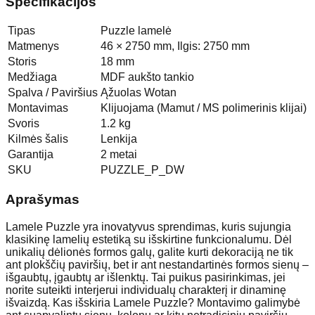
Specifikacijos
Tipas
Puzzle lamelė
Matmenys
46 × 2750 mm, Ilgis: 2750 mm
Storis
18 mm
Medžiaga
MDF aukšto tankio
Spalva / Paviršius
Ąžuolas Wotan
Montavimas
Klijuojama (Mamut / MS polimerinis klijai)
Svoris
1.2 kg
Kilmės šalis
Lenkija
Garantija
2 metai
SKU
PUZZLE_P_DW
Aprašymas
Lamele Puzzle yra inovatyvus sprendimas, kuris sujungia
klasikinę lamelių estetiką su išskirtine funkcionalumu. Dėl
unikalių dėlionės formos galų, galite kurti dekoraciją ne tik
ant plokščių paviršių, bet ir ant nestandartinės formos sienų –
išgaubtų, įgaubtų ar išlenktų. Tai puikus pasirinkimas, jei
norite suteikti interjerui individualų charakterį ir dinaminę
išvaizdą. Kas išskiria Lamele Puzzle? Montavimo galimybė