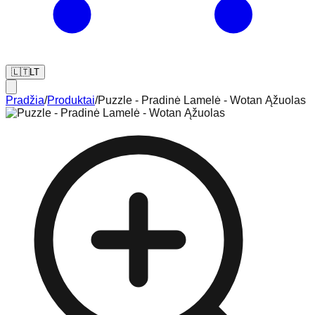
🇱🇹
LT
Pradžia
/
Produktai
/
Puzzle - Pradinė Lamelė - Wotan Ąžuolas