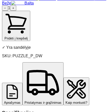
Bežė
Balta
1
−
+
Pridėti į krepšelį
✓
Yra sandėlyje
SKU:
PUZZLE_P_DW
Aprašymas
Pristatymas ir grąžinimas
Kaip montuoti?