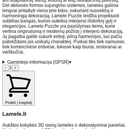
ant suapvalintų sienų, kolonų ar kitų netradicinių paviršių.
Dėl dėlionės formos sujungimo sistemos, lameles galima
lengvai pritaikyti viena prie kitos, sukuriant nuoseklią ir
harmoningą dekoraciją. Lamele Puzzle leidžia projektuoti
subtilias bangas, kurios suteikia interjerui išskirtinį gylį ir
elegancijos. Lamele Puzzle yra pasiūlymas tiems, kurie
vertina originalumą ir modernų požiūrį į interjero dekoraciją.
Jų pagalba galite sukurti erdvę, pilną harmonijos, tuo pačiu
pabrėždami jos unikalų charakterį. Puikiai tiks tiek namuose,
tiek komercinėse erdvėse, tokiose kaip biurai, restoranai ar
viešbučiai.
Gamintojo informacija (GPSR)
▾
1
−
+
Pridėti į krepšelį
Lamele
.lt
Aukštos kokybės 3D sienų lamelės ir dekoratyviniai paneliai.