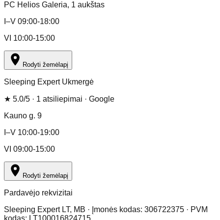
PC Helios Galeria
, 1 aukštas
I–V 09:00-18:00
VI 10:00-15:00
Rodyti žemėlapį
Sleeping Expert Ukmergė
★
5.0
/5 ·
1
atsiliepimai
· Google
Kauno g. 9
I–V 10:00-19:00
VI 09:00-15:00
Rodyti žemėlapį
Pardavėjo rekvizitai
Sleeping Expert LT, MB · Įmonės kodas: 306722375 · PVM
kodas: LT100016824715