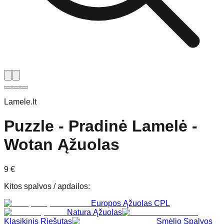
Lamele.lt
Puzzle - Pradinė Lamelė -
Wotan Ąžuolas
9
€
Kitos spalvos / apdailos
:
Europos Ąžuolas CPL
Natura Ąžuolas
Klasikinis Riešutas
Smėlio Spalvos