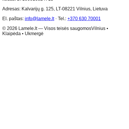
Adresas: Kalvarijų g. 125, LT-08221 Vilnius, Lietuva
El. paštas:
info@lamele.lt
·
Tel.:
+370 630 70001
©
2026
Lamele.lt —
Visos teisės saugomos
Vilnius •
Klaipėda • Ukmergė