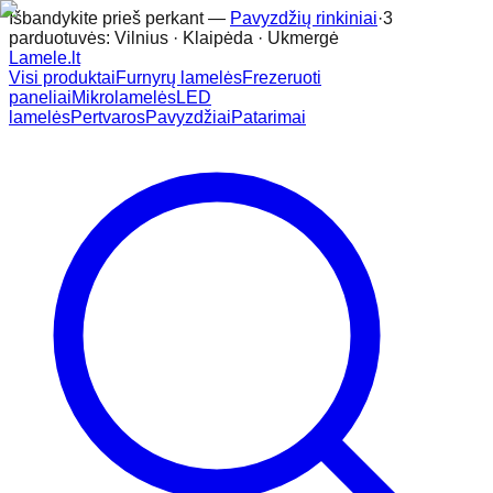
Išbandykite prieš perkant —
Pavyzdžių rinkiniai
·
3
parduotuvės: Vilnius · Klaipėda · Ukmergė
Lamele
.lt
Visi produktai
Furnyrų lamelės
Frezeruoti
paneliai
Mikrolamelės
LED
lamelės
Pertvaros
Pavyzdžiai
Patarimai