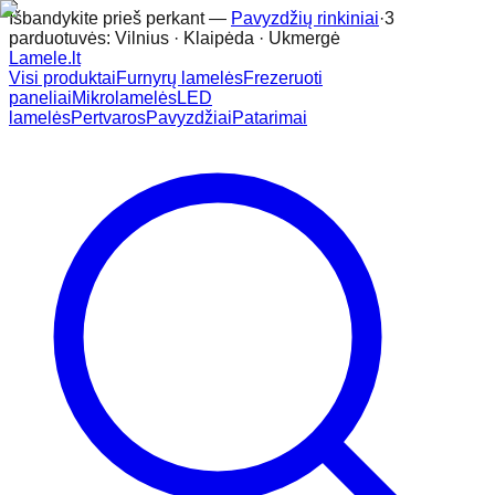
Išbandykite prieš perkant —
Pavyzdžių rinkiniai
·
3
parduotuvės: Vilnius · Klaipėda · Ukmergė
Lamele
.lt
Visi produktai
Furnyrų lamelės
Frezeruoti
paneliai
Mikrolamelės
LED
lamelės
Pertvaros
Pavyzdžiai
Patarimai