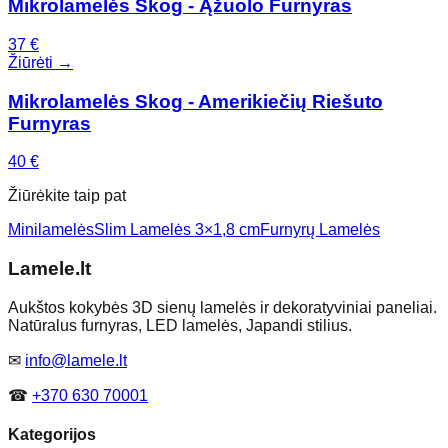
Mikrolamelės Skog - Ąžuolo Furnyras
37
€
Žiūrėti →
Mikrolamelės Skog - Amerikiečių Riešuto
Furnyras
40
€
Žiūrėkite taip pat
Minilamelės
Slim Lamelės 3×1,8 cm
Furnyrų Lamelės
Lamele
.lt
Aukštos kokybės 3D sienų lamelės ir dekoratyviniai paneliai.
Natūralus furnyras, LED lamelės, Japandi stilius.
✉
info@lamele.lt
☎
+370 630 70001
Kategorijos