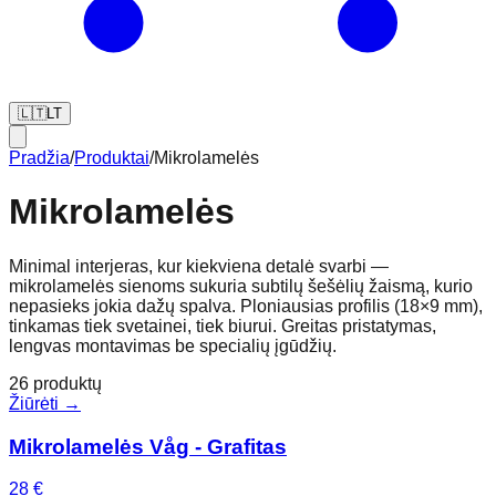
🇱🇹
LT
Pradžia
/
Produktai
/
Mikrolamelės
Mikrolamelės
Minimal interjeras, kur kiekviena detalė svarbi —
mikrolamelės sienoms sukuria subtilų šešėlių žaismą, kurio
nepasieks jokia dažų spalva. Ploniausias profilis (18×9 mm),
tinkamas tiek svetainei, tiek biurui. Greitas pristatymas,
lengvas montavimas be specialių įgūdžių.
26
produktų
Žiūrėti →
Mikrolamelės Våg - Grafitas
28
€