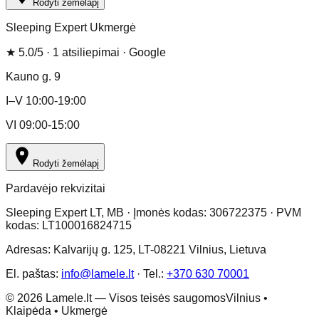
Rodyti žemėlapį
Sleeping Expert Ukmergė
★
5.0
/5 ·
1
atsiliepimai
· Google
Kauno g. 9
I–V 10:00-19:00
VI 09:00-15:00
Rodyti žemėlapį
Pardavėjo rekvizitai
Sleeping Expert LT, MB · Įmonės kodas: 306722375 · PVM
kodas: LT100016824715
Adresas: Kalvarijų g. 125, LT-08221 Vilnius, Lietuva
El. paštas:
info@lamele.lt
·
Tel.:
+370 630 70001
©
2026
Lamele.lt —
Visos teisės saugomos
Vilnius •
Klaipėda • Ukmergė