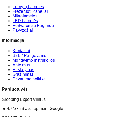
Furnyrų Lamelės
Frezeruoti Paneliai
Mikrolamelės
LED Lamelės
Pertvaros su Pagrindu
Pavyzdžiai
Informacija
Kontaktai
B2B / Rangovams
Montavimo instrukcijos
Apie mus
Pristatymas
Grąžinimas
Privatumo politika
Parduotuvės
Sleeping Expert Vilnius
★
4.7
/5 ·
88
atsiliepimai
· Google