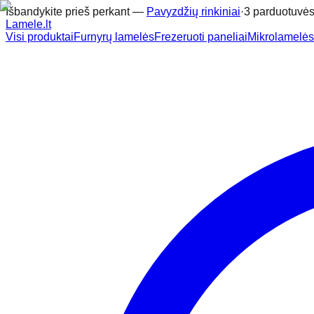
Išbandykite prieš perkant —
Pavyzdžių rinkiniai
·
3 parduotuvės
Lamele
.lt
Visi produktai
Furnyrų lamelės
Frezeruoti paneliai
Mikrolamelės