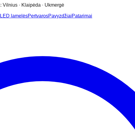
: Vilnius · Klaipėda · Ukmergė
LED lamelės
Pertvaros
Pavyzdžiai
Patarimai