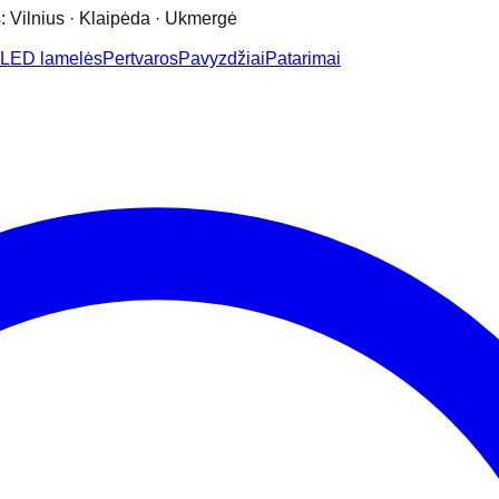
: Vilnius · Klaipėda · Ukmergė
LED lamelės
Pertvaros
Pavyzdžiai
Patarimai