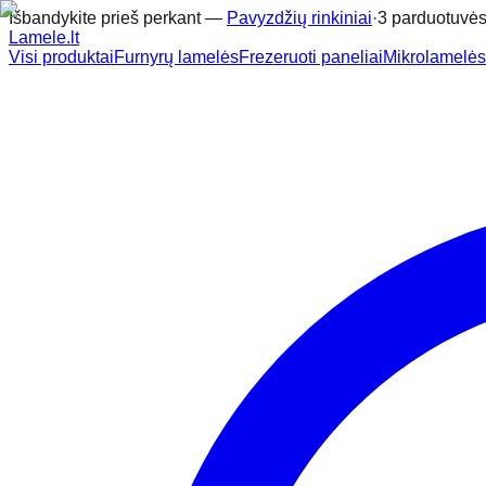
Išbandykite prieš perkant —
Pavyzdžių rinkiniai
·
3 parduotuvės
Lamele
.lt
Visi produktai
Furnyrų lamelės
Frezeruoti paneliai
Mikrolamelės