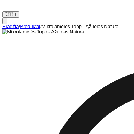
🇱🇹
LT
Pradžia
/
Produktai
/
Mikrolamelės Topp - Ąžuolas Natura