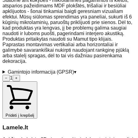
Statome ant kokybės - mikrolaminės pagamintos iš kietos,
atsparios pažeidimams MDF plokštės, trišaliai ir besiūliai
apklijuotos - šonai tinkamiai baigti geresniam vizualiam
efektui. Mūsų siūlomas sprendimas yra paneliai, sukurti iš 6
kūginių mikrolaminių, paruoštų priklijuoti prie sienos. Dėl to,
kad produktas yra lengvas, jį be problemų galima saugiai
naudoti ir luboms puošti, pagerindami interjero akustiką.
Produktas pritaikytas naudoti su Mamut tipo klijais.
Paprastas montavimas vertikaliai arba horizontaliai ir
galimybė savarankiškai nukirpti naudojant rankginę pjūklą
arba stalelį spragas, dėl to tai vis dažniau pasirenkama
dekoracija.
Gamintojo informacija (GPSR)
▾
1
−
+
Pridėti į krepšelį
Lamele
.lt