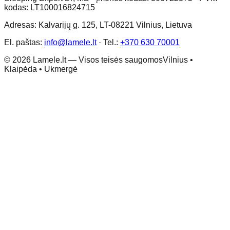
kodas: LT100016824715
Adresas: Kalvarijų g. 125, LT-08221 Vilnius, Lietuva
El. paštas:
info@lamele.lt
·
Tel.:
+370 630 70001
©
2026
Lamele.lt —
Visos teisės saugomos
Vilnius •
Klaipėda • Ukmergė