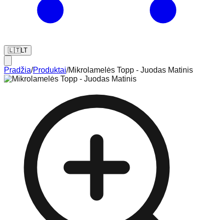
🇱🇹
LT
Pradžia
/
Produktai
/
Mikrolamelės Topp - Juodas Matinis