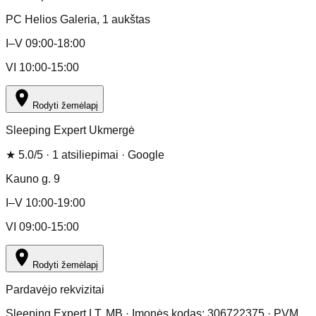
PC Helios Galeria
, 1 aukštas
I–V 09:00-18:00
VI 10:00-15:00
Rodyti žemėlapį
Sleeping Expert Ukmergė
★
5.0
/5 ·
1
atsiliepimai
· Google
Kauno g. 9
I–V 10:00-19:00
VI 09:00-15:00
Rodyti žemėlapį
Pardavėjo rekvizitai
Sleeping Expert LT, MB · Įmonės kodas: 306722375 · PVM