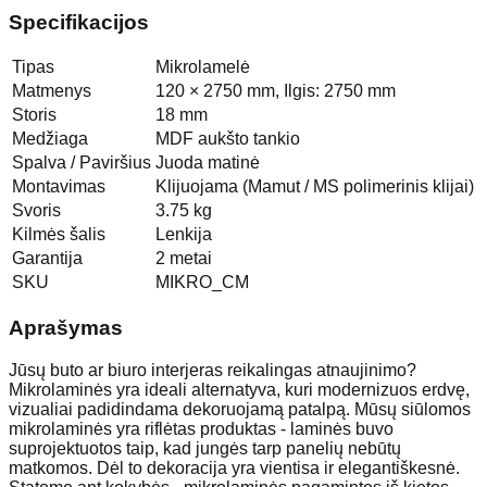
Specifikacijos
Tipas
Mikrolamelė
Matmenys
120 × 2750 mm, Ilgis: 2750 mm
Storis
18 mm
Medžiaga
MDF aukšto tankio
Spalva / Paviršius
Juoda matinė
Montavimas
Klijuojama (Mamut / MS polimerinis klijai)
Svoris
3.75 kg
Kilmės šalis
Lenkija
Garantija
2 metai
SKU
MIKRO_CM
Aprašymas
Jūsų buto ar biuro interjeras reikalingas atnaujinimo?
Mikrolaminės yra ideali alternatyva, kuri modernizuos erdvę,
vizualiai padidindama dekoruojamą patalpą. Mūsų siūlomos
mikrolaminės yra riflėtas produktas - laminės buvo
suprojektuotos taip, kad jungės tarp panelių nebūtų
matkomos. Dėl to dekoracija yra vientisa ir elegantiškesnė.