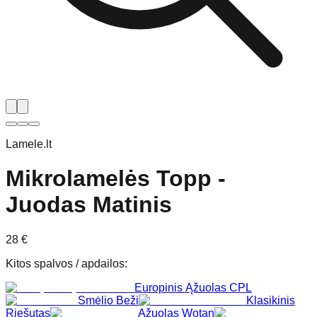
Lamele.lt
Mikrolamelės Topp -
Juodas Matinis
28
€
Kitos spalvos / apdailos
:
Europinis Ąžuolas CPL
Smėlio Beži
Klasikinis
Riešutas
Ąžuolas Wotan