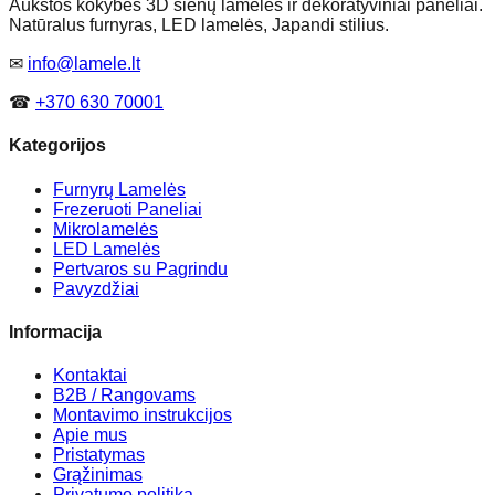
Aukštos kokybės 3D sienų lamelės ir dekoratyviniai paneliai.
Natūralus furnyras, LED lamelės, Japandi stilius.
✉
info@lamele.lt
☎
+370 630 70001
Kategorijos
Furnyrų Lamelės
Frezeruoti Paneliai
Mikrolamelės
LED Lamelės
Pertvaros su Pagrindu
Pavyzdžiai
Informacija
Kontaktai
B2B / Rangovams
Montavimo instrukcijos
Apie mus
Pristatymas
Grąžinimas
Privatumo politika