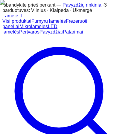
Išbandykite prieš perkant —
Pavyzdžių rinkiniai
·
3
parduotuvės: Vilnius · Klaipėda · Ukmergė
Lamele
.lt
Visi produktai
Furnyrų lamelės
Frezeruoti
paneliai
Mikrolamelės
LED
lamelės
Pertvaros
Pavyzdžiai
Patarimai