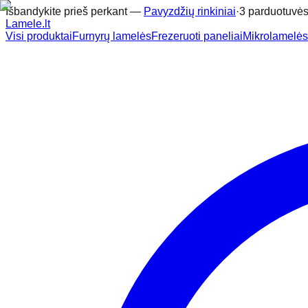
Išbandykite prieš perkant —
Pavyzdžių rinkiniai
·
3 parduotuvės
Lamele
.lt
Visi produktai
Furnyrų lamelės
Frezeruoti paneliai
Mikrolamelės