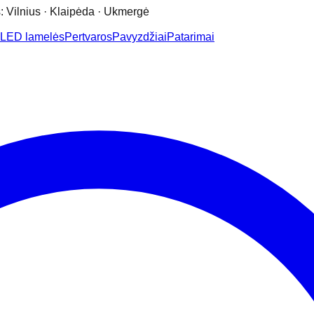
: Vilnius · Klaipėda · Ukmergė
LED lamelės
Pertvaros
Pavyzdžiai
Patarimai