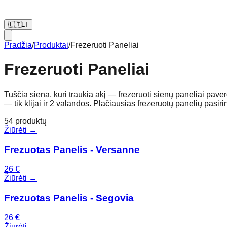
🇱🇹
LT
Pradžia
/
Produktai
/
Frezeruoti Paneliai
Frezeruoti Paneliai
Tuščia siena, kuri traukia akį — frezeruoti sienų paneliai paver
— tik klijai ir 2 valandos. Plačiausias frezeruotų panelių pasir
54
produktų
Žiūrėti →
Frezuotas Panelis - Versanne
26
€
Žiūrėti →
Frezuotas Panelis - Segovia
26
€
Žiūrėti →