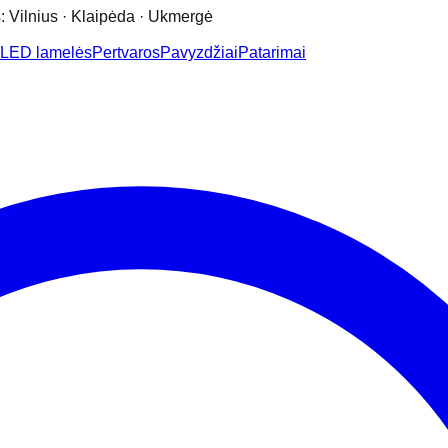
: Vilnius · Klaipėda · Ukmergė
LED lamelės
Pertvaros
Pavyzdžiai
Patarimai