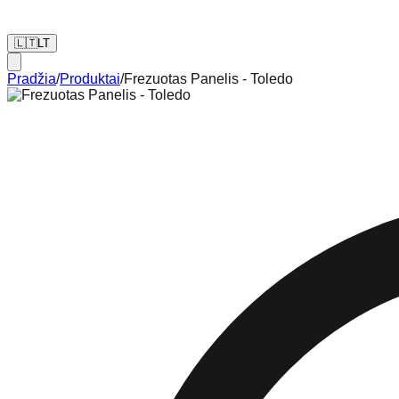
🇱🇹
LT
Pradžia
/
Produktai
/
Frezuotas Panelis - Toledo