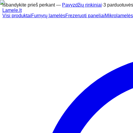
Išbandykite prieš perkant —
Pavyzdžių rinkiniai
·
3 parduotuvės
Lamele
.lt
Visi produktai
Furnyrų lamelės
Frezeruoti paneliai
Mikrolamelės