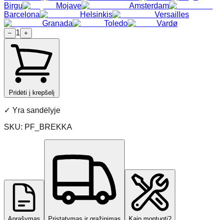
Birgu
Mojave
Amsterdam
Barcelona
Helsinkis
Versailles
Granada
Toledo
Vardø
1
−
+
Pridėti į krepšelį
✓
Yra sandėlyje
SKU:
PF_BREKKA
Aprašymas
Pristatymas ir grąžinimas
Kaip montuoti?