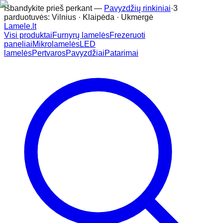
Išbandykite prieš perkant —
Pavyzdžių rinkiniai
·
3
parduotuvės: Vilnius · Klaipėda · Ukmergė
Lamele
.lt
Visi produktai
Furnyrų lamelės
Frezeruoti
paneliai
Mikrolamelės
LED
lamelės
Pertvaros
Pavyzdžiai
Patarimai