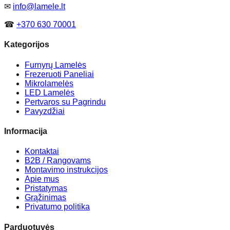
✉
info@lamele.lt
☎
+370 630 70001
Kategorijos
Furnyrų Lamelės
Frezeruoti Paneliai
Mikrolamelės
LED Lamelės
Pertvaros su Pagrindu
Pavyzdžiai
Informacija
Kontaktai
B2B / Rangovams
Montavimo instrukcijos
Apie mus
Pristatymas
Grąžinimas
Privatumo politika
Parduotuvės