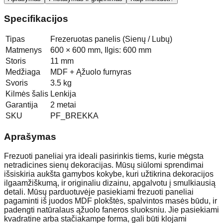
Specifikacijos
Tipas
Frezeruotas panelis (Sienų / Lubų)
Matmenys
600 × 600 mm, Ilgis: 600 mm
Storis
11 mm
Medžiaga
MDF + Ąžuolo furnyras
Svoris
3.5 kg
Kilmės šalis
Lenkija
Garantija
2 metai
SKU
PF_BREKKA
Aprašymas
Frezuoti paneliai yra ideali pasirinkis tiems, kurie mėgsta
netradicines sienų dekoracijas. Mūsų siūlomi sprendimai
išsiskiria aukšta gamybos kokybe, kuri užtikrina dekoracijos
ilgaamžiškumą, ir originaliu dizainu, apgalvotu į smulkiausią
detali. Mūsų parduotuvėje pasiekiami frezuoti paneliai
pagaminti iš juodos MDF plokštės, spalvintos masės būdu, ir
padengti natūralaus ąžuolo faneros sluoksniu. Jie pasiekiami
kvadratine arba stačiakampe forma, gali būti klojami