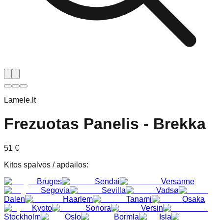
Lamele.lt
Frezuotas Panelis - Brekka
51
€
Kitos spalvos / apdailos
:
Bruges
Sendai
Versanne
Segovia
Sevilla
Vadsø
Dalen
Haarlem
Tanami
Osaka
Kyoto
Sonora
Versin
Stockholm
Oslo
Bormla
Isla