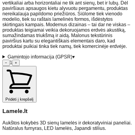
vertikaliai arba horizontaliai ne tik ant sienų, bet ir lubų. Dėl
paviršiaus apsaugos kietu alyvuotu pergamentu, produktas
nereikalauja papildomo priežiūros. Siūlome tiek vienodo
modelio, tiek su raštais lamelinės formos, išdėstytos
skirtingais kampais. Modernus dizainas – tai dar ne viskas –
produktas teigiamai veikia dekoruojamos erdvės akustiką,
sumažindamas triukšmą ir aidą. Malonus tekstūrinis
paviršius kartu su elegantiškais elementais daro, kad
produktai puikiai tinka tiek namų, tiek komercinėje erdvėje.
Gamintojo informacija (GPSR)
▾
1
−
+
Pridėti į krepšelį
Lamele
.lt
Aukštos kokybės 3D sienų lamelės ir dekoratyviniai paneliai.
Natūralus furnyras, LED lamelės, Japandi stilius.