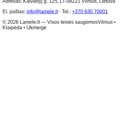
Adresas: Kalvarijų g. 125, LT-08221 Vilnius, Lietuva
El. paštas:
info@lamele.lt
·
Tel.:
+370 630 70001
©
2026
Lamele.lt —
Visos teisės saugomos
Vilnius •
Klaipėda • Ukmergė