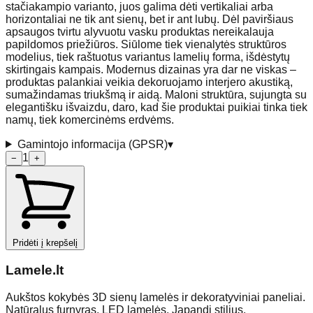
stačiakampio varianto, juos galima dėti vertikaliai arba
horizontaliai ne tik ant sienų, bet ir ant lubų. Dėl paviršiaus
apsaugos tvirtu alyvuotu vasku produktas nereikalauja
papildomos priežiūros. Siūlome tiek vienalytės struktūros
modelius, tiek raštuotus variantus lamelių forma, išdėstytų
skirtingais kampais. Modernus dizainas yra dar ne viskas –
produktas palankiai veikia dekoruojamo interjero akustiką,
sumažindamas triukšmą ir aidą. Maloni struktūra, sujungta su
elegantišku išvaizdu, daro, kad šie produktai puikiai tinka tiek
namų, tiek komercinėms erdvėms.
Gamintojo informacija (GPSR)
▾
1
−
+
Pridėti į krepšelį
Lamele
.lt
Aukštos kokybės 3D sienų lamelės ir dekoratyviniai paneliai.
Natūralus furnyras, LED lamelės, Japandi stilius.