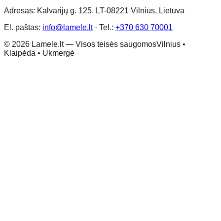
Adresas: Kalvarijų g. 125, LT-08221 Vilnius, Lietuva
El. paštas:
info@lamele.lt
·
Tel.:
+370 630 70001
©
2026
Lamele.lt —
Visos teisės saugomos
Vilnius •
Klaipėda • Ukmergė