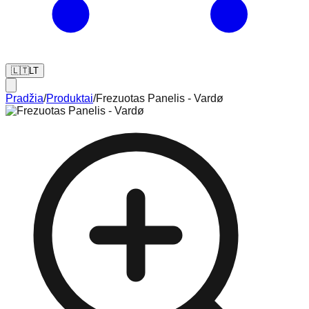
🇱🇹
LT
Pradžia
/
Produktai
/
Frezuotas Panelis - Vardø