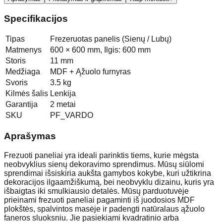
Specifikacijos
Tipas
Frezeruotas panelis (Sienų / Lubų)
Matmenys
600 × 600 mm, Ilgis: 600 mm
Storis
11 mm
Medžiaga
MDF + Ąžuolo furnyras
Svoris
3.5 kg
Kilmės šalis
Lenkija
Garantija
2 metai
SKU
PF_VARDO
Aprašymas
Frezuoti paneliai yra ideali parinktis tiems, kurie mėgsta
neobvyklius sienų dekoravimo sprendimus. Mūsų siūlomi
sprendimai išsiskiria aukšta gamybos kokybe, kuri užtikrina
dekoracijos ilgaamžiškumą, bei neobvyklu dizainu, kuris yra
išbaigtas iki smulkiausio detalės. Mūsų parduotuvėje
prieinami frezuoti paneliai pagaminti iš juodosios MDF
plokštės, spalvintos masėje ir padengti natūralaus ąžuolo
faneros sluoksniu. Jie pasiekiami kvadratinio arba