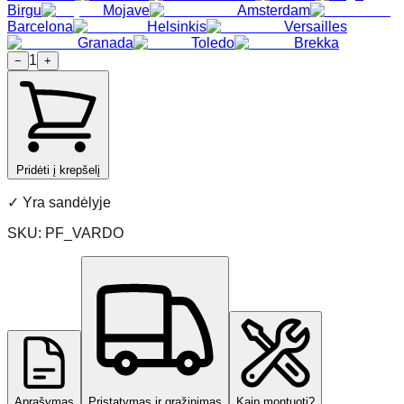
Birgu
Mojave
Amsterdam
Barcelona
Helsinkis
Versailles
Granada
Toledo
Brekka
1
−
+
Pridėti į krepšelį
✓
Yra sandėlyje
SKU:
PF_VARDO
Aprašymas
Pristatymas ir grąžinimas
Kaip montuoti?