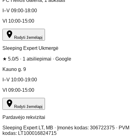
PC Helios Galeria
, 1 aukštas
I–V 09:00-18:00
VI 10:00-15:00
Rodyti žemėlapį
Sleeping Expert Ukmergė
★
5.0
/5 ·
1
atsiliepimai
· Google
Kauno g. 9
I–V 10:00-19:00
VI 09:00-15:00
Rodyti žemėlapį
Pardavėjo rekvizitai
Sleeping Expert LT, MB · Įmonės kodas: 306722375 · PVM
kodas: LT100016824715