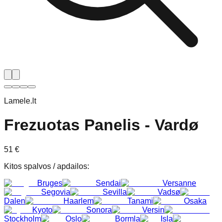
Lamele.lt
Frezuotas Panelis - Vardø
51
€
Kitos spalvos / apdailos
:
Bruges
Sendai
Versanne
Segovia
Sevilla
Vadsø
Dalen
Haarlem
Tanami
Osaka
Kyoto
Sonora
Versin
Stockholm
Oslo
Bormla
Isla