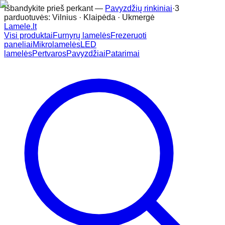
Išbandykite prieš perkant —
Pavyzdžių rinkiniai
·
3
parduotuvės: Vilnius · Klaipėda · Ukmergė
Lamele
.lt
Visi produktai
Furnyrų lamelės
Frezeruoti
paneliai
Mikrolamelės
LED
lamelės
Pertvaros
Pavyzdžiai
Patarimai