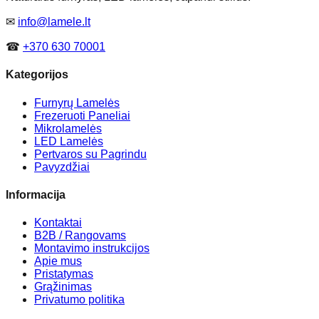
✉
info@lamele.lt
☎
+370 630 70001
Kategorijos
Furnyrų Lamelės
Frezeruoti Paneliai
Mikrolamelės
LED Lamelės
Pertvaros su Pagrindu
Pavyzdžiai
Informacija
Kontaktai
B2B / Rangovams
Montavimo instrukcijos
Apie mus
Pristatymas
Grąžinimas
Privatumo politika