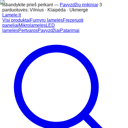
Išbandykite prieš perkant —
Pavyzdžių rinkiniai
·
3
parduotuvės: Vilnius · Klaipėda · Ukmergė
Lamele
.lt
Visi produktai
Furnyrų lamelės
Frezeruoti
paneliai
Mikrolamelės
LED
lamelės
Pertvaros
Pavyzdžiai
Patarimai