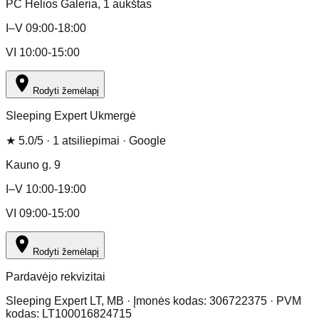
PC Helios Galeria
, 1 aukštas
I–V 09:00-18:00
VI 10:00-15:00
Rodyti žemėlapį
Sleeping Expert Ukmergė
★
5.0
/5 ·
1
atsiliepimai
· Google
Kauno g. 9
I–V 10:00-19:00
VI 09:00-15:00
Rodyti žemėlapį
Pardavėjo rekvizitai
Sleeping Expert LT, MB · Įmonės kodas: 306722375 · PVM
kodas: LT100016824715