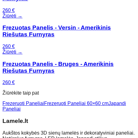
260
€
Žiūrėti →
Frezuotas Panelis - Versin - Amerikinis
Riešutas Furnyras
260
€
Žiūrėti →
Frezuotas Panelis - Bruges - Amerikinis
Riešutas Furnyras
260
€
Žiūrėkite taip pat
Frezeruoti Paneliai
Frezeruoti Paneliai 60×60 cm
Japandi
Paneliai
Lamele
.lt
Aukštos kokybės 3D sienų lamelės ir dekoratyviniai paneliai.