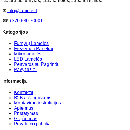
Natūralus furnyras, LED lamelės, Japandi stilius.
✉
info@lamele.lt
☎
+370 630 70001
Kategorijos
Furnyrų Lamelės
Frezeruoti Paneliai
Mikrolamelės
LED Lamelės
Pertvaros su Pagrindu
Pavyzdžiai
Informacija
Kontaktai
B2B / Rangovams
Montavimo instrukcijos
Apie mus
Pristatymas
Grąžinimas
Privatumo politika