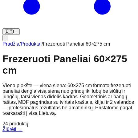
🇱🇹
LT
Pradžia
/
Produktai
/
Frezeruoti Paneliai 60×275 cm
Frezeruoti Paneliai 60×275
cm
Viena plokštė — viena siena: 60×275 cm formato frezeruoti
paneliai dengia visą sieną nuo grindų iki lubų be siūlių ir
jungčių, tarsi vienas didelis kadras. Geometrinis ar bangų
raštas, MDF pagrindas su tvirtais kraštais, klijai ir 2 valandos
— profesionalus rezultatas be amatininkų. Pristatome pagal
tvarkaraštį į visą Lietuvą.
24
produktų
Žiūrėti →