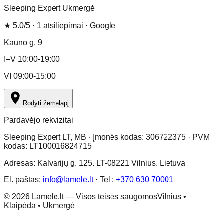
Sleeping Expert Ukmergė
★
5.0
/5 ·
1
atsiliepimai
· Google
Kauno g. 9
I–V 10:00-19:00
VI 09:00-15:00
Rodyti žemėlapį
Pardavėjo rekvizitai
Sleeping Expert LT, MB · Įmonės kodas: 306722375 · PVM
kodas: LT100016824715
Adresas: Kalvarijų g. 125, LT-08221 Vilnius, Lietuva
El. paštas:
info@lamele.lt
·
Tel.:
+370 630 70001
©
2026
Lamele.lt —
Visos teisės saugomos
Vilnius •
Klaipėda • Ukmergė