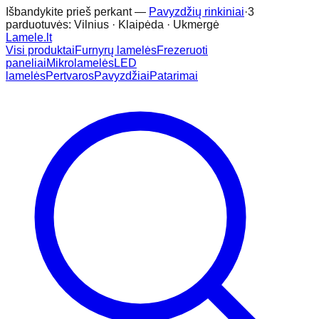
Išbandykite prieš perkant —
Pavyzdžių rinkiniai
·
3
parduotuvės: Vilnius · Klaipėda · Ukmergė
Lamele
.lt
Visi produktai
Furnyrų lamelės
Frezeruoti
paneliai
Mikrolamelės
LED
lamelės
Pertvaros
Pavyzdžiai
Patarimai