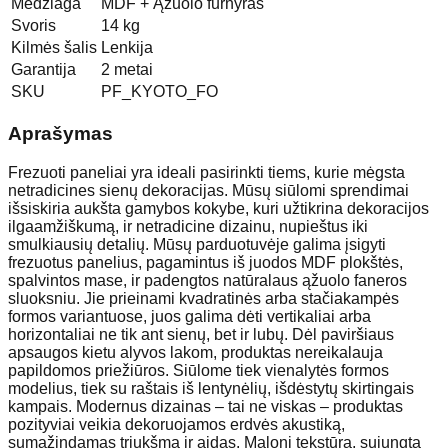
Medžiaga
MDF + Ąžuolo furnyras
Svoris
14 kg
Kilmės šalis
Lenkija
Garantija
2 metai
SKU
PF_KYOTO_FO
Aprašymas
Frezuoti paneliai yra ideali pasirinkti tiems, kurie mėgsta
netradicines sienų dekoracijas. Mūsų siūlomi sprendimai
išsiskiria aukšta gamybos kokybe, kuri užtikrina dekoracijos
ilgaamžiškumą, ir netradicine dizainu, nupieštus iki
smulkiausių detalių. Mūsų parduotuvėje galima įsigyti
frezuotus panelius, pagamintus iš juodos MDF plokštės,
spalvintos mase, ir padengtos natūralaus ąžuolo faneros
sluoksniu. Jie prieinami kvadratinės arba stačiakampės
formos variantuose, juos galima dėti vertikaliai arba
horizontaliai ne tik ant sienų, bet ir lubų. Dėl paviršiaus
apsaugos kietu alyvos lakom, produktas nereikalauja
papildomos priežiūros. Siūlome tiek vienalytės formos
modelius, tiek su raštais iš lentynėlių, išdėstytų skirtingais
kampais. Modernus dizainas – tai ne viskas – produktas
pozityviai veikia dekoruojamos erdvės akustiką,
sumažindamas triukšmą ir aidas. Maloni tekstūra, sujungta