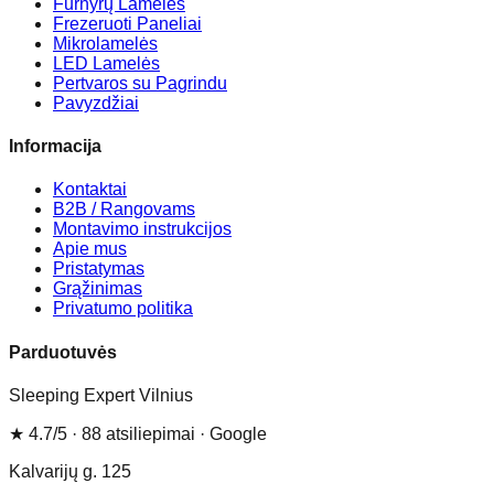
Furnyrų Lamelės
Frezeruoti Paneliai
Mikrolamelės
LED Lamelės
Pertvaros su Pagrindu
Pavyzdžiai
Informacija
Kontaktai
B2B / Rangovams
Montavimo instrukcijos
Apie mus
Pristatymas
Grąžinimas
Privatumo politika
Parduotuvės
Sleeping Expert Vilnius
★
4.7
/5 ·
88
atsiliepimai
· Google
Kalvarijų g. 125