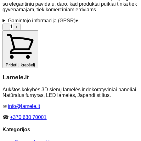
su elegantiniu pavidalu, daro, kad produktai puikiai tinka tiek
gyvenamajam, tiek komerciniam erdviams.
Gamintojo informacija (GPSR)
▾
1
−
+
Pridėti į krepšelį
Lamele
.lt
Aukštos kokybės 3D sienų lamelės ir dekoratyviniai paneliai.
Natūralus furnyras, LED lamelės, Japandi stilius.
✉
info@lamele.lt
☎
+370 630 70001
Kategorijos