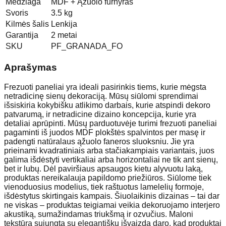
Medžiaga
MDF + Ąžuolo furnyras
Svoris
3.5 kg
Kilmės šalis
Lenkija
Garantija
2 metai
SKU
PF_GRANADA_FO
Aprašymas
Frezuoti paneliai yra ideali pasirinkis tiems, kurie mėgsta
netradicinę sienų dekoraciją. Mūsų siūlomi sprendimai
išsiskiria kokybišku atlikimo darbais, kurie atspindi dekoro
patvarumą, ir netradicine dizaino koncepcija, kurie yra
detaliai aprūpinti. Mūsų parduotuvėje turimi frezuoti paneliai
pagaminti iš juodos MDF plokštės spalvintos per masę ir
padengti natūralaus ąžuolo faneros sluoksniu. Jie yra
prieinami kvadratiniais arba stačiakampiais variantais, juos
galima išdėstyti vertikaliai arba horizontaliai ne tik ant sienų,
bet ir lubų. Dėl paviršiaus apsaugos kietu alyvuotu laką,
produktas nereikalauja papildomo priežiūros. Siūlome tiek
vienoduosius modelius, tiek raštuotus lamelelių formoje,
išdėstytus skirtingais kampais. Šiuolaikinis dizainas – tai dar
ne viskas – produktas teigiamai veikia dekoruojamo interjero
akustiką, sumažindamas triukšmą ir ozvučius. Maloni
tekstūra sujungta su elegantišku išvaizda daro, kad produktai