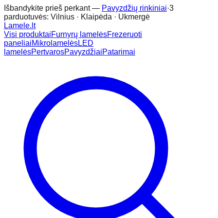
Išbandykite prieš perkant —
Pavyzdžių rinkiniai
·
3
parduotuvės: Vilnius · Klaipėda · Ukmergė
Lamele
.lt
Visi produktai
Furnyrų lamelės
Frezeruoti
paneliai
Mikrolamelės
LED
lamelės
Pertvaros
Pavyzdžiai
Patarimai