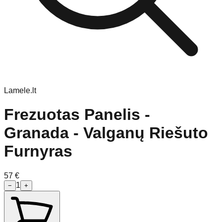
Lamele.lt
Frezuotas Panelis -
Granada - Valganų Riešuto
Furnyras
57
€
1
−
+