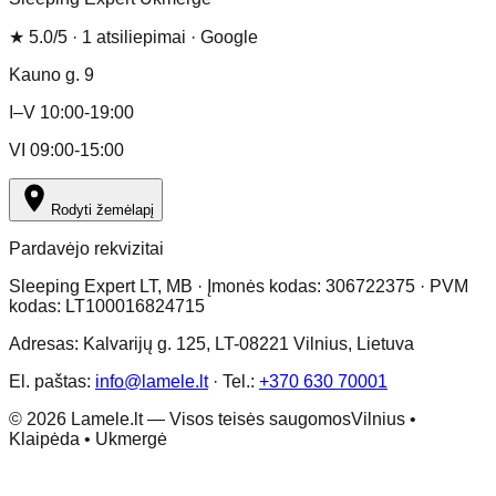
★
5.0
/5 ·
1
atsiliepimai
· Google
Kauno g. 9
I–V 10:00-19:00
VI 09:00-15:00
Rodyti žemėlapį
Pardavėjo rekvizitai
Sleeping Expert LT, MB · Įmonės kodas: 306722375 · PVM
kodas: LT100016824715
Adresas: Kalvarijų g. 125, LT-08221 Vilnius, Lietuva
El. paštas:
info@lamele.lt
·
Tel.:
+370 630 70001
©
2026
Lamele.lt —
Visos teisės saugomos
Vilnius •
Klaipėda • Ukmergė