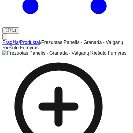
🇱🇹
LT
Pradžia
/
Produktai
/
Frezuotas Panelis - Granada - Valganų
Riešuto Furnyras