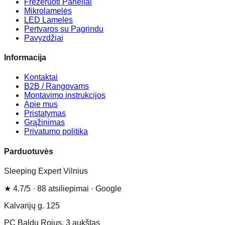
Frezeruoti Paneliai
Mikrolamelės
LED Lamelės
Pertvaros su Pagrindu
Pavyzdžiai
Informacija
Kontaktai
B2B / Rangovams
Montavimo instrukcijos
Apie mus
Pristatymas
Grąžinimas
Privatumo politika
Parduotuvės
Sleeping Expert Vilnius
★
4.7
/5 ·
88
atsiliepimai
· Google
Kalvarijų g. 125
PC Baldų Rojus
, 3 aukštas