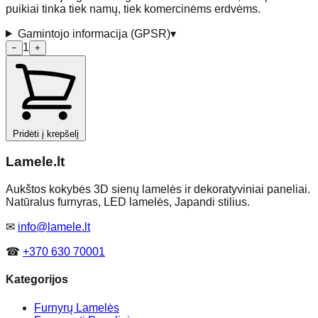
puikiai tinka tiek namų, tiek komercinėms erdvėms.
Gamintojo informacija (GPSR)
▾
1
−
+
Pridėti į krepšelį
Lamele
.lt
Aukštos kokybės 3D sienų lamelės ir dekoratyviniai paneliai.
Natūralus furnyras, LED lamelės, Japandi stilius.
✉
info@lamele.lt
☎
+370 630 70001
Kategorijos
Furnyrų Lamelės