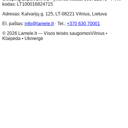
kodas: LT100016824715
Adresas: Kalvarijų g. 125, LT-08221 Vilnius, Lietuva
El. paštas:
info@lamele.lt
·
Tel.:
+370 630 70001
©
2026
Lamele.lt —
Visos teisės saugomos
Vilnius •
Klaipėda • Ukmergė