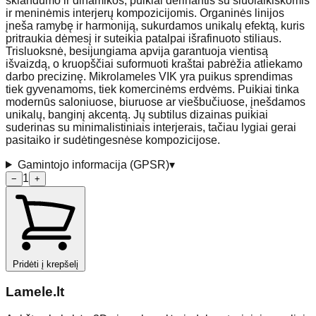
sklandumo ir dinamikos, puikiai derinantis su šiuolaikiškomis
ir meninėmis interjerų kompozicijomis. Organinės linijos
įneša ramybę ir harmoniją, sukurdamos unikalų efektą, kuris
pritraukia dėmesį ir suteikia patalpai išrafinuoto stiliaus.
Trisluoksnė, besijungiama apvija garantuoja vientisą
išvaizdą, o kruopščiai suformuoti kraštai pabrėžia atliekamo
darbo precizinę. Mikrolameles VIK yra puikus sprendimas
tiek gyvenamoms, tiek komercinėms erdvėms. Puikiai tinka
modernūs saloniuose, biuruose ar viešbučiuose, įnešdamos
unikalų, banginį akcentą. Jų subtilus dizainas puikiai
suderinas su minimalistiniais interjerais, tačiau lygiai gerai
pasitaiko ir sudėtingesnėse kompozicijose.
Gamintojo informacija (GPSR)
▾
1
−
+
Pridėti į krepšelį
Lamele
.lt