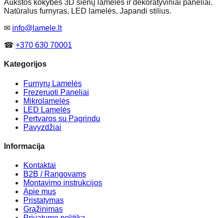
Aukštos kokybės 3D sienų lamelės ir dekoratyviniai paneliai.
Natūralus furnyras, LED lamelės, Japandi stilius.
✉
info@lamele.lt
☎
+370 630 70001
Kategorijos
Furnyrų Lamelės
Frezeruoti Paneliai
Mikrolamelės
LED Lamelės
Pertvaros su Pagrindu
Pavyzdžiai
Informacija
Kontaktai
B2B / Rangovams
Montavimo instrukcijos
Apie mus
Pristatymas
Grąžinimas
Privatumo politika