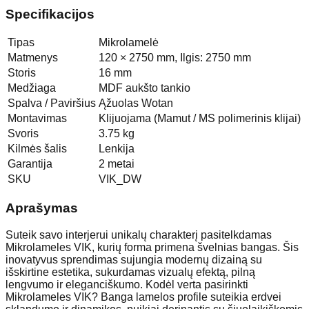
Specifikacijos
Tipas
Mikrolamelė
Matmenys
120 × 2750 mm, Ilgis: 2750 mm
Storis
16 mm
Medžiaga
MDF aukšto tankio
Spalva / Paviršius
Ąžuolas Wotan
Montavimas
Klijuojama (Mamut / MS polimerinis klijai)
Svoris
3.75 kg
Kilmės šalis
Lenkija
Garantija
2 metai
SKU
VIK_DW
Aprašymas
Suteik savo interjerui unikalų charakterį pasitelkdamas
Mikrolameles VIK, kurių forma primena švelnias bangas. Šis
inovatyvus sprendimas sujungia modernų dizainą su
išskirtine estetika, sukurdamas vizualų efektą, pilną
lengvumo ir eleganciškumo. Kodėl verta pasirinkti
Mikrolameles VIK? Banga lamelos profile suteikia erdvei