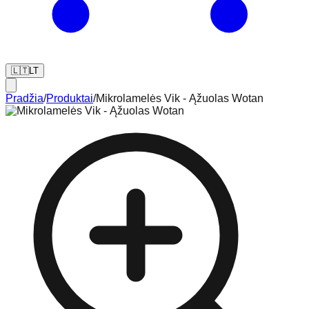
🇱🇹
LT
Pradžia
/
Produktai
/
Mikrolamelės Vik - Ąžuolas Wotan