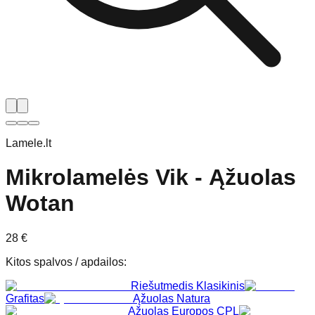
Lamele.lt
Mikrolamelės Vik - Ąžuolas
Wotan
28
€
Kitos spalvos / apdailos
:
Riešutmedis Klasikinis
Grafitas
Ąžuolas Natura
Ąžuolas Europos CPL