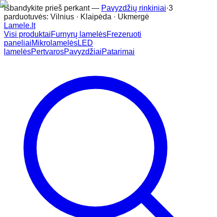
Išbandykite prieš perkant —
Pavyzdžių rinkiniai
·
3
parduotuvės: Vilnius · Klaipėda · Ukmergė
Lamele
.lt
Visi produktai
Furnyrų lamelės
Frezeruoti
paneliai
Mikrolamelės
LED
lamelės
Pertvaros
Pavyzdžiai
Patarimai