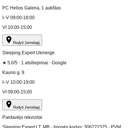
PC Helios Galeria
, 1 aukštas
I–V 09:00-18:00
VI 10:00-15:00
Rodyti žemėlapį
Sleeping Expert Ukmergė
★
5.0
/5 ·
1
atsiliepimai
· Google
Kauno g. 9
I–V 10:00-19:00
VI 09:00-15:00
Rodyti žemėlapį
Pardavėjo rekvizitai
Sleeping Expert LT, MB · Įmonės kodas: 306722375 · PVM