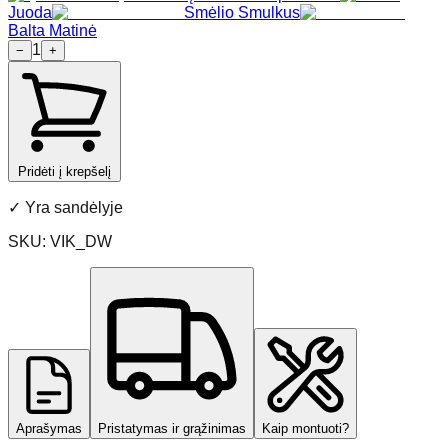
Juoda
Smėlio Smulkus
Balta Matinė
1
−
+
Pridėti į krepšelį
✓
Yra sandėlyje
SKU:
VIK_DW
Aprašymas
Pristatymas ir grąžinimas
Kaip montuoti?