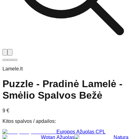
Lamele.lt
Puzzle - Pradinė Lamelė -
Smėlio Spalvos Bežė
9
€
Kitos spalvos / apdailos
:
Europos Ąžuolas CPL
Wotan Ąžuolas
Natura