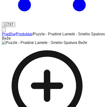
🇱🇹
LT
Pradžia
/
Produktai
/
Puzzle - Pradinė Lamelė - Smėlio Spalvos
Bežė