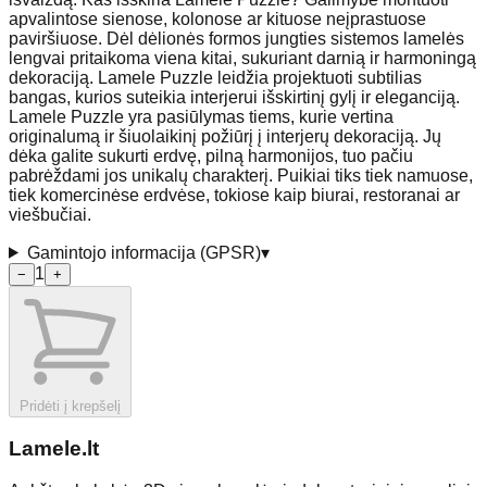
apvalintose sienose, kolonose ar kituose neįprastuose
paviršiuose. Dėl dėlionės formos jungties sistemos lamelės
lengvai pritaikoma viena kitai, sukuriant darnią ir harmoningą
dekoraciją. Lamele Puzzle leidžia projektuoti subtilias
bangas, kurios suteikia interjerui išskirtinį gylį ir eleganciją.
Lamele Puzzle yra pasiūlymas tiems, kurie vertina
originalumą ir šiuolaikinį požiūrį į interjerų dekoraciją. Jų
dėka galite sukurti erdvę, pilną harmonijos, tuo pačiu
pabrėždami jos unikalų charakterį. Puikiai tiks tiek namuose,
tiek komercinėse erdvėse, tokiose kaip biurai, restoranai ar
viešbučiai.
Gamintojo informacija (GPSR)
▾
1
−
+
Pridėti į krepšelį
Lamele
.lt