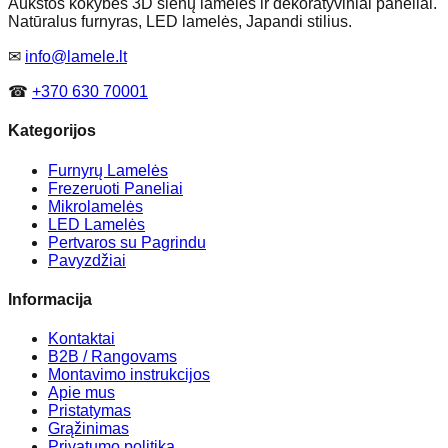
Aukštos kokybės 3D sienų lamelės ir dekoratyviniai paneliai.
Natūralus furnyras, LED lamelės, Japandi stilius.
✉
info@lamele.lt
☎
+370 630 70001
Kategorijos
Furnyrų Lamelės
Frezeruoti Paneliai
Mikrolamelės
LED Lamelės
Pertvaros su Pagrindu
Pavyzdžiai
Informacija
Kontaktai
B2B / Rangovams
Montavimo instrukcijos
Apie mus
Pristatymas
Grąžinimas
Privatumo politika