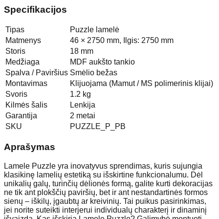
Specifikacijos
Tipas
Puzzle lamelė
Matmenys
46 × 2750 mm, Ilgis: 2750 mm
Storis
18 mm
Medžiaga
MDF aukšto tankio
Spalva / Paviršius
Smėlio bežas
Montavimas
Klijuojama (Mamut / MS polimerinis klijai)
Svoris
1.2 kg
Kilmės šalis
Lenkija
Garantija
2 metai
SKU
PUZZLE_P_PB
Aprašymas
Lamele Puzzle yra inovatyvus sprendimas, kuris sujungia
klasikinę lamelių estetiką su išskirtine funkcionalumu. Dėl
unikalių galų, turinčių dėlionės formą, galite kurti dekoracijas
ne tik ant plokščių paviršių, bet ir ant nestandartinės formos
sienų – iškilų, įgaubtų ar kreivinių. Tai puikus pasirinkimas,
jei norite suteikti interjerui individualų charakterį ir dinaminį
išvaizdą. Kas išskiria Lamele Puzzle? Galimybė montuoti