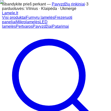
Išbandykite prieš perkant —
Pavyzdžių rinkiniai
·
3
parduotuvės: Vilnius · Klaipėda · Ukmergė
Lamele
.lt
Visi produktai
Furnyrų lamelės
Frezeruoti
paneliai
Mikrolamelės
LED
lamelės
Pertvaros
Pavyzdžiai
Patarimai