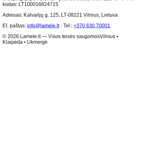
kodas: LT100016824715
Adresas: Kalvarijų g. 125, LT-08221 Vilnius, Lietuva
El. paštas:
info@lamele.lt
·
Tel.:
+370 630 70001
©
2026
Lamele.lt —
Visos teisės saugomos
Vilnius •
Klaipėda • Ukmergė