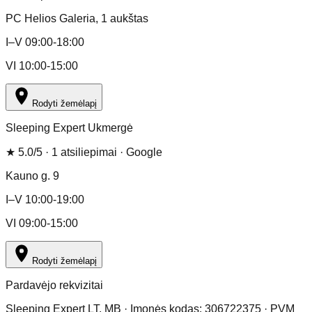
PC Helios Galeria
, 1 aukštas
I–V 09:00-18:00
VI 10:00-15:00
Rodyti žemėlapį
Sleeping Expert Ukmergė
★
5.0
/5 ·
1
atsiliepimai
· Google
Kauno g. 9
I–V 10:00-19:00
VI 09:00-15:00
Rodyti žemėlapį
Pardavėjo rekvizitai
Sleeping Expert LT, MB · Įmonės kodas: 306722375 · PVM