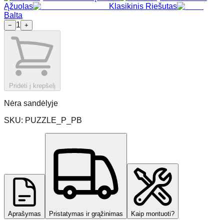
Ąžuolas
Klasikinis Riešutas
Balta
1
−
+
Pridėti į krepšelį
Nėra sandėlyje
SKU:
PUZZLE_P_PB
Aprašymas
Pristatymas ir grąžinimas
Kaip montuoti?