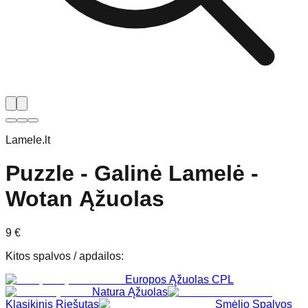
Lamele.lt
Puzzle - Galinė Lamelė -
Wotan Ąžuolas
9
€
Kitos spalvos / apdailos
:
Europos Ąžuolas CPL
Natura Ąžuolas
Klasikinis Riešutas
Smėlio Spalvos