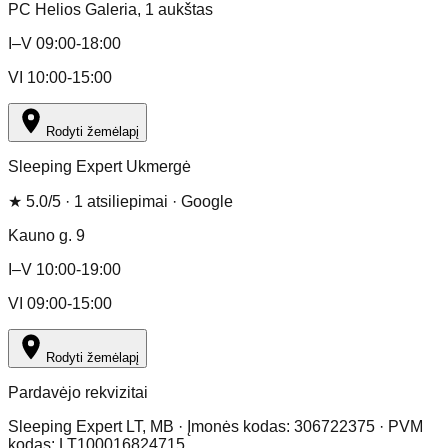
PC Helios Galeria
, 1 aukštas
I–V 09:00-18:00
VI 10:00-15:00
Rodyti žemėlapį
Sleeping Expert Ukmergė
★
5.0
/5 ·
1
atsiliepimai
· Google
Kauno g. 9
I–V 10:00-19:00
VI 09:00-15:00
Rodyti žemėlapį
Pardavėjo rekvizitai
Sleeping Expert LT, MB · Įmonės kodas: 306722375 · PVM
kodas: LT100016824715