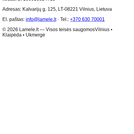
Adresas: Kalvarijų g. 125, LT-08221 Vilnius, Lietuva
El. paštas:
info@lamele.lt
·
Tel.:
+370 630 70001
©
2026
Lamele.lt —
Visos teisės saugomos
Vilnius •
Klaipėda • Ukmergė