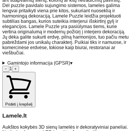
ant suapvalintų sienų, kolonų ar kitų netradicinių paviršių.
Dėl puzzle pavidalo sujungimo sistemos, lameles galima
lengvai pritaikyti viena prie kitos, sukuriant nuoseklią ir
harmoningą dekoraciją. Lamele Puzzle leidžia projektuoti
subtilias bangas, kurios suteikia interjerui išskirtinį gylį ir
elegancijos. Lamele Puzzle yra pasiūlymas tiems, kurie
vertina originalumą ir modernų požiūrį į interjero dekoraciją.
Jų dėka galite sukurti erdvę, pilną harmonijos, tuo pačiu metu
pabrėždami jos unikalų charakterį. Puikiai tiks ir namuose, ir
komercinėse erdvėse, tokiose kaip biurai, restoranai ar
viešbučiai.
Gamintojo informacija (GPSR)
▾
1
−
+
Pridėti į krepšelį
Lamele
.lt
Aukštos kokybės 3D sienų lamelės ir dekoratyviniai paneliai.