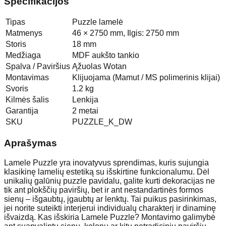
Specifikacijos
Tipas
Puzzle lamelė
Matmenys
46 × 2750 mm, Ilgis: 2750 mm
Storis
18 mm
Medžiaga
MDF aukšto tankio
Spalva / Paviršius
Ąžuolas Wotan
Montavimas
Klijuojama (Mamut / MS polimerinis klijai)
Svoris
1.2 kg
Kilmės šalis
Lenkija
Garantija
2 metai
SKU
PUZZLE_K_DW
Aprašymas
Lamele Puzzle yra inovatyvus sprendimas, kuris sujungia
klasikinę lamelių estetiką su išskirtine funkcionalumu. Dėl
unikalių galūnių puzzle pavidalu, galite kurti dekoracijas ne
tik ant plokščių paviršių, bet ir ant nestandartinės formos
sienų – išgaubtų, įgaubtų ar lenktų. Tai puikus pasirinkimas,
jei norite suteikti interjerui individualų charakterį ir dinaminę
išvaizdą. Kas išskiria Lamele Puzzle? Montavimo galimybė