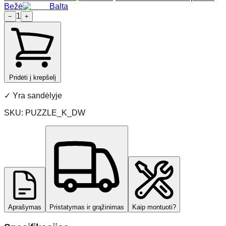
Bežė
Balta
1
−
+
Pridėti į krepšelį
✓
Yra sandėlyje
SKU:
PUZZLE_K_DW
Aprašymas
Pristatymas ir grąžinimas
Kaip montuoti?