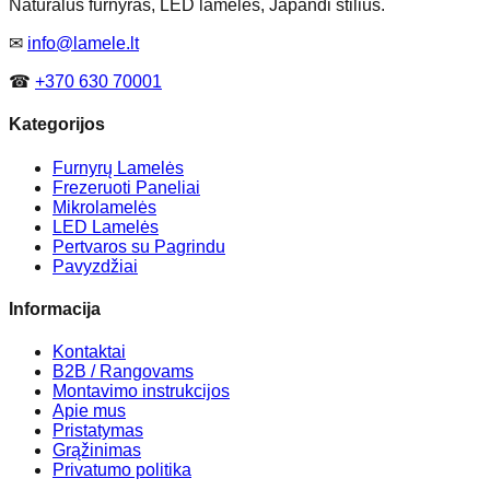
Natūralus furnyras, LED lamelės, Japandi stilius.
✉
info@lamele.lt
☎
+370 630 70001
Kategorijos
Furnyrų Lamelės
Frezeruoti Paneliai
Mikrolamelės
LED Lamelės
Pertvaros su Pagrindu
Pavyzdžiai
Informacija
Kontaktai
B2B / Rangovams
Montavimo instrukcijos
Apie mus
Pristatymas
Grąžinimas
Privatumo politika