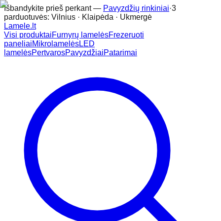
Išbandykite prieš perkant —
Pavyzdžių rinkiniai
·
3
parduotuvės: Vilnius · Klaipėda · Ukmergė
Lamele
.lt
Visi produktai
Furnyrų lamelės
Frezeruoti
paneliai
Mikrolamelės
LED
lamelės
Pertvaros
Pavyzdžiai
Patarimai