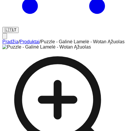
🇱🇹
LT
Pradžia
/
Produktai
/
Puzzle - Galinė Lamelė - Wotan Ąžuolas