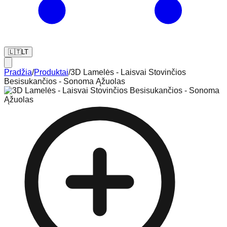
🇱🇹
LT
Pradžia
/
Produktai
/
3D Lamelės - Laisvai Stovinčios
Besisukančios - Sonoma Ąžuolas