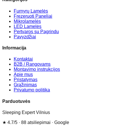
Furnyrų Lamelės
Frezeruoti Paneliai
Mikrolamelės
LED Lamelės
Pertvaros su Pagrindu
Pavyzdžiai
Informacija
Kontaktai
B2B / Rangovams
Montavimo instrukcijos
Apie mus
Pristatymas
Grąžinimas
Privatumo politika
Parduotuvės
Sleeping Expert Vilnius
★
4.7
/5 ·
88
atsiliepimai
· Google