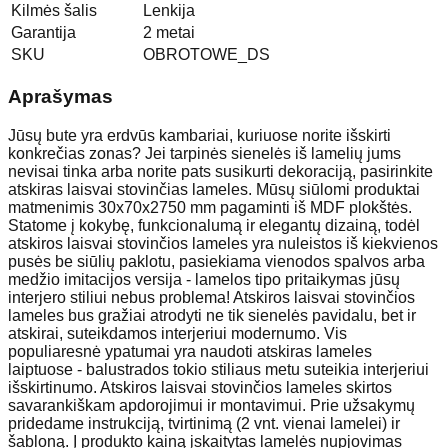
Kilmės šalis
Lenkija
Garantija
2 metai
SKU
OBROTOWE_DS
Aprašymas
Jūsų bute yra erdvūs kambariai, kuriuose norite išskirti
konkrečias zonas? Jei tarpinės sienelės iš lamelių jums
nevisai tinka arba norite pats susikurti dekoraciją, pasirinkite
atskiras laisvai stovinčias lameles. Mūsų siūlomi produktai
matmenimis 30x70x2750 mm pagaminti iš MDF plokštės.
Statome į kokybę, funkcionalumą ir elegantų dizainą, todėl
atskiros laisvai stovinčios lameles yra nuleistos iš kiekvienos
pusės be siūlių paklotu, pasiekiama vienodos spalvos arba
medžio imitacijos versija - lamelos tipo pritaikymas jūsų
interjero stiliui nebus problema! Atskiros laisvai stovinčios
lameles bus gražiai atrodyti ne tik sienelės pavidalu, bet ir
atskirai, suteikdamos interjeriui modernumo. Vis
populiaresnė ypatumai yra naudoti atskiras lameles
laiptuose - balustrados tokio stiliaus metu suteikia interjeriui
išskirtinumo. Atskiros laisvai stovinčios lameles skirtos
savarankiškam apdorojimui ir montavimui. Prie užsakymų
pridedame instrukciją, tvirtinimą (2 vnt. vienai lamelei) ir
šabloną. Į produkto kainą įskaitytas lamelės nupjovimas