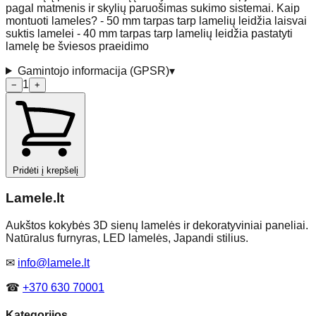
pagal matmenis ir skylių paruošimas sukimo sistemai. Kaip
montuoti lameles? - 50 mm tarpas tarp lamelių leidžia laisvai
suktis lamelei - 40 mm tarpas tarp lamelių leidžia pastatyti
lamelę be šviesos praeidimo
Gamintojo informacija (GPSR)
▾
1
−
+
Pridėti į krepšelį
Lamele
.lt
Aukštos kokybės 3D sienų lamelės ir dekoratyviniai paneliai.
Natūralus furnyras, LED lamelės, Japandi stilius.
✉
info@lamele.lt
☎
+370 630 70001
Kategorijos