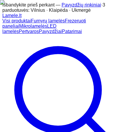
Išbandykite prieš perkant —
Pavyzdžių rinkiniai
·
3
parduotuvės: Vilnius · Klaipėda · Ukmergė
Lamele
.lt
Visi produktai
Furnyrų lamelės
Frezeruoti
paneliai
Mikrolamelės
LED
lamelės
Pertvaros
Pavyzdžiai
Patarimai