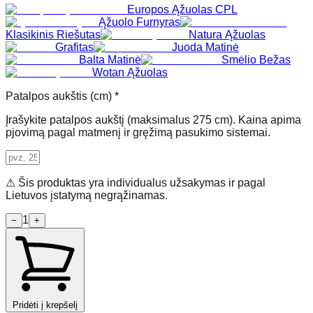
Europos Ąžuolas CPL
Ąžuolo Furnyras
Klasikinis Riešutas
Natura Ąžuolas
Grafitas
Juoda Matinė
Balta Matinė
Smėlio Bežas
Wotan Ąžuolas
Patalpos aukštis (cm) *
Įrašykite patalpos aukštį (maksimalus 275 cm). Kaina apima
pjovimą pagal matmenį ir gręžimą pasukimo sistemai.
⚠ Šis produktas yra individualus užsakymas ir pagal
Lietuvos įstatymą negrąžinamas.
1
−
+
Pridėti į krepšelį