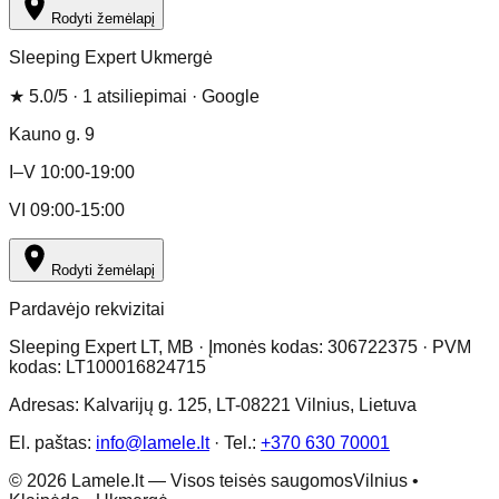
Rodyti žemėlapį
Sleeping Expert Ukmergė
★
5.0
/5 ·
1
atsiliepimai
· Google
Kauno g. 9
I–V 10:00-19:00
VI 09:00-15:00
Rodyti žemėlapį
Pardavėjo rekvizitai
Sleeping Expert LT, MB · Įmonės kodas: 306722375 · PVM
kodas: LT100016824715
Adresas: Kalvarijų g. 125, LT-08221 Vilnius, Lietuva
El. paštas:
info@lamele.lt
·
Tel.:
+370 630 70001
©
2026
Lamele.lt —
Visos teisės saugomos
Vilnius •