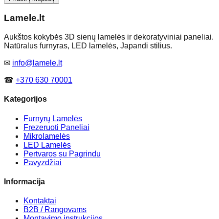
Lamele
.lt
Aukštos kokybės 3D sienų lamelės ir dekoratyviniai paneliai.
Natūralus furnyras, LED lamelės, Japandi stilius.
✉
info@lamele.lt
☎
+370 630 70001
Kategorijos
Furnyrų Lamelės
Frezeruoti Paneliai
Mikrolamelės
LED Lamelės
Pertvaros su Pagrindu
Pavyzdžiai
Informacija
Kontaktai
B2B / Rangovams
Montavimo instrukcijos