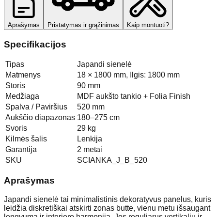
Aprašymas
Pristatymas ir grąžinimas
Kaip montuoti?
Specifikacijos
Tipas
Japandi sienelė
Matmenys
18 × 1800 mm, Ilgis: 1800 mm
Storis
90 mm
Medžiaga
MDF aukšto tankio + Folia Finish
Spalva / Paviršius
520 mm
Aukščio diapazonas
180–275 cm
Svoris
29 kg
Kilmės šalis
Lenkija
Garantija
2 metai
SKU
SCIANKA_J_B_520
Aprašymas
Japandi sienelė tai minimalistinis dekoratyvus panelus, kuris
leidžia diskretiškai atskirti zonas butte, vienu metu išsaugant
lengvumą ir interjero harmoniją. Jos reguliarus vertikalių ir