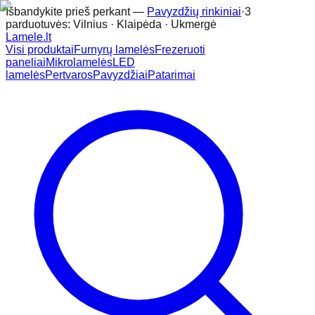
Išbandykite prieš perkant —
Pavyzdžių rinkiniai
·
3
parduotuvės: Vilnius · Klaipėda · Ukmergė
Lamele
.lt
Visi produktai
Furnyrų lamelės
Frezeruoti
paneliai
Mikrolamelės
LED
lamelės
Pertvaros
Pavyzdžiai
Patarimai