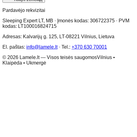
Pardavėjo rekvizitai
Sleeping Expert LT, MB · Įmonės kodas: 306722375 · PVM
kodas: LT100016824715
Adresas: Kalvarijų g. 125, LT-08221 Vilnius, Lietuva
El. paštas:
info@lamele.lt
·
Tel.:
+370 630 70001
©
2026
Lamele.lt —
Visos teisės saugomos
Vilnius •
Klaipėda • Ukmergė