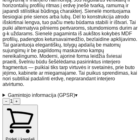
horizontalių profilių ritmas į erdvę įnešė tvarką, ramumą ir
japandi stilistikai būdingą charakterį. Sienelė montuojama
tiesiogiai prie sienos arba lubų. Dėl to konstrukcija atrodo
išskirtinai lengva, tuo pačiu metu būdama stabili ir ištvari. Tai
puiki alternatyva pilniems pertvaroms, stumdomioms durim ar
g-k uždarams. Sienelė pagaminta iš aukštos kokybės MDF
profilių, padengtos ketursavaimedžio, bezlaidine apklijavimo.
Tai garantuoja elegantiškų, tolygų apdailą be matomų
sujungimų ir be papildomų maskavimo kampų
nereikalingumo. Moderni, ajorinė forma leidžia šviesai
praeiti, švelniu būdu šešėlėdama pasirinktus interjero
fragmentus — puikiai tiks tarp virtuvės ir svetainės, prie buto
įėjimo, kabinete ar miegamajame. Tai puikus sprendimas, kai
nori subtiliai padalinti erdvę, neprarandant interjero
atvirtumo.
Gamintojo informacija (GPSR)
▾
1
−
+
Pridėti į krepšelį