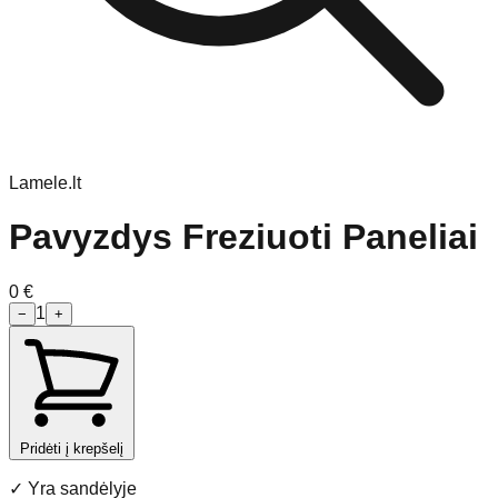
Lamele.lt
Pavyzdys Freziuoti Paneliai
0
€
1
−
+
Pridėti į krepšelį
✓
Yra sandėlyje