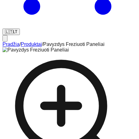
🇱🇹
LT
Pradžia
/
Produktai
/
Pavyzdys Freziuoti Paneliai