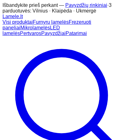
Išbandykite prieš perkant —
Pavyzdžių rinkiniai
·
3
parduotuvės: Vilnius · Klaipėda · Ukmergė
Lamele
.lt
Visi produktai
Furnyrų lamelės
Frezeruoti
paneliai
Mikrolamelės
LED
lamelės
Pertvaros
Pavyzdžiai
Patarimai