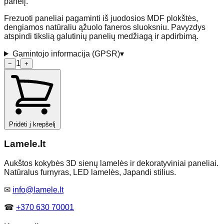
panelį.
Frezuoti paneliai pagaminti iš juodosios MDF plokštės,
dengiamos natūraliu ąžuolo faneros sluoksniu. Pavyzdys
atspindi tikslią galutinių panelių medžiagą ir apdirbimą.
Gamintojo informacija (GPSR)
▾
1
−
+
Pridėti į krepšelį
Lamele
.lt
Aukštos kokybės 3D sienų lamelės ir dekoratyviniai paneliai.
Natūralus furnyras, LED lamelės, Japandi stilius.
✉
info@lamele.lt
☎
+370 630 70001