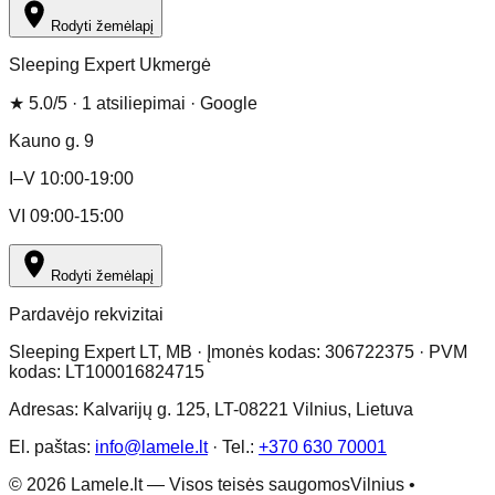
Rodyti žemėlapį
Sleeping Expert Ukmergė
★
5.0
/5 ·
1
atsiliepimai
· Google
Kauno g. 9
I–V 10:00-19:00
VI 09:00-15:00
Rodyti žemėlapį
Pardavėjo rekvizitai
Sleeping Expert LT, MB · Įmonės kodas: 306722375 · PVM
kodas: LT100016824715
Adresas: Kalvarijų g. 125, LT-08221 Vilnius, Lietuva
El. paštas:
info@lamele.lt
·
Tel.:
+370 630 70001
©
2026
Lamele.lt —
Visos teisės saugomos
Vilnius •