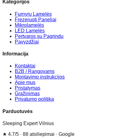
Kategorijos
Furnyrų Lamelės
Frezeruoti Paneliai
Mikrolamelės
LED Lamelės
Pertvaros su Pagrindu
Pavyzdžiai
Informacija
Kontaktai
B2B / Rangovams
Montavimo instrukcijos
Apie mus
Pristatymas
Grąžinimas
Privatumo politika
Parduotuvės
Sleeping Expert Vilnius
★
4.7
/5 ·
88
atsiliepimai
· Google