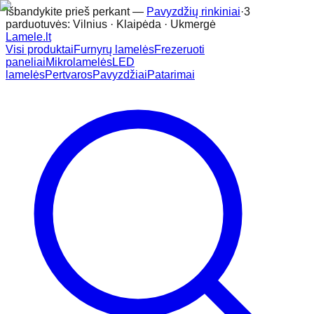
Išbandykite prieš perkant —
Pavyzdžių rinkiniai
·
3
parduotuvės: Vilnius · Klaipėda · Ukmergė
Lamele
.lt
Visi produktai
Furnyrų lamelės
Frezeruoti
paneliai
Mikrolamelės
LED
lamelės
Pertvaros
Pavyzdžiai
Patarimai