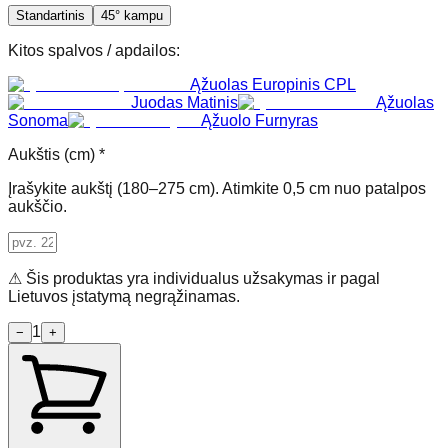
Standartinis
45° kampu
Kitos spalvos / apdailos
:
Ąžuolas Europinis CPL
Juodas Matinis
Ąžuolas
Sonoma
Ąžuolo Furnyras
Aukštis (cm) *
Įrašykite aukštį (180–275 cm). Atimkite 0,5 cm nuo patalpos
aukščio.
⚠ Šis produktas yra individualus užsakymas ir pagal
Lietuvos įstatymą negrąžinamas.
1
−
+