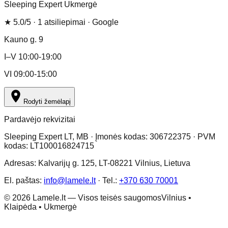
Sleeping Expert Ukmergė
★
5.0
/5 ·
1
atsiliepimai
· Google
Kauno g. 9
I–V 10:00-19:00
VI 09:00-15:00
Rodyti žemėlapį
Pardavėjo rekvizitai
Sleeping Expert LT, MB · Įmonės kodas: 306722375 · PVM
kodas: LT100016824715
Adresas: Kalvarijų g. 125, LT-08221 Vilnius, Lietuva
El. paštas:
info@lamele.lt
·
Tel.:
+370 630 70001
©
2026
Lamele.lt —
Visos teisės saugomos
Vilnius •
Klaipėda • Ukmergė