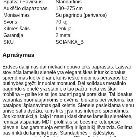
Spalva / Paviršius
Standartinis
Aukščio diapazonas
180–275 cm
Montavimas
Su pagrindu (pertvaros)
Svoris
70 kg
Kilmės šalis
Lenkija
Garantija
2 metai
SKU
SCIANKA_B
Aprašymas
Erdvės dalijimas dar niekad nebuvo toks paprastas. Laisvai
stovinčia lamelių sienelė yra elegantiškas ir funkcionalus
sprendimas kiekvienam, kuris ieško mobilios pertvaros be
būtinybės gręžti ir nuolat montuoti. Dėl solidaus metalinio
pagrindo sienelė yra stabili, o tuo pačiu metu visiškai
mobilna – galite keisti jos padėtį pagal poreikius. Tai idealus
variantas nuomaujamoms erdvėms, biurams bei vietoms, kur
patalpos išplanavimas gali keistis. Sienelė pasiekiama vienu
universaliu dydžiu, kuris tiks į įvairius interjero sprendimus.
Jos konstrukcija, kaip ir mūsų klasikinėse lamelių sienelėse,
remiasi atspariais MDF profiliais su beesme keturpuse
plėvele, kas garantuoja estetišką ir ilgalaikį išvaizdą. Galima
pasirinkti du lamelių tipus: Standartinės – išdėstytos