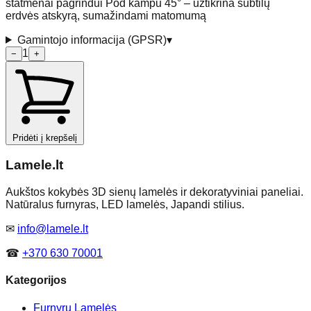
statmenai pagrindui Pod kampu 45° – užtikrina subtilų
erdvės atskyrą, sumažindami matomumą
Gamintojo informacija (GPSR)
▾
1
−
+
Pridėti į krepšelį
Lamele
.lt
Aukštos kokybės 3D sienų lamelės ir dekoratyviniai paneliai.
Natūralus furnyras, LED lamelės, Japandi stilius.
✉
info@lamele.lt
☎
+370 630 70001
Kategorijos
Furnyrų Lamelės