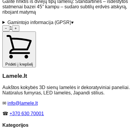
Galite rinktis iš dviejų tipų lamelių: Standartinės – išdėstytos
statmenai bazei 45° kampu – sudaro subtilų erdvės atskyrą,
ribojant matymą
Gamintojo informacija (GPSR)
▾
1
−
+
Pridėti į krepšelį
Lamele
.lt
Aukštos kokybės 3D sienų lamelės ir dekoratyviniai paneliai.
Natūralus furnyras, LED lamelės, Japandi stilius.
✉
info@lamele.lt
☎
+370 630 70001
Kategorijos