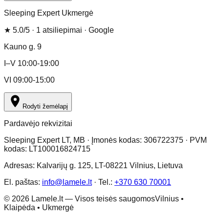
Sleeping Expert Ukmergė
★
5.0
/5 ·
1
atsiliepimai
· Google
Kauno g. 9
I–V 10:00-19:00
VI 09:00-15:00
Rodyti žemėlapį
Pardavėjo rekvizitai
Sleeping Expert LT, MB · Įmonės kodas: 306722375 · PVM
kodas: LT100016824715
Adresas: Kalvarijų g. 125, LT-08221 Vilnius, Lietuva
El. paštas:
info@lamele.lt
·
Tel.:
+370 630 70001
©
2026
Lamele.lt —
Visos teisės saugomos
Vilnius •
Klaipėda • Ukmergė