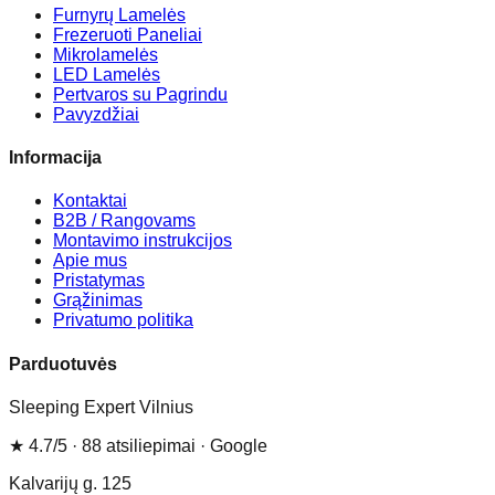
Furnyrų Lamelės
Frezeruoti Paneliai
Mikrolamelės
LED Lamelės
Pertvaros su Pagrindu
Pavyzdžiai
Informacija
Kontaktai
B2B / Rangovams
Montavimo instrukcijos
Apie mus
Pristatymas
Grąžinimas
Privatumo politika
Parduotuvės
Sleeping Expert Vilnius
★
4.7
/5 ·
88
atsiliepimai
· Google
Kalvarijų g. 125