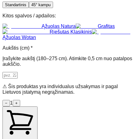
Standartinis
45° kampu
Kitos spalvos / apdailos
:
Ąžuolas Natura
Grafitas
Riešutas Klasikinis
Ąžuolas Wotan
Aukštis (cm) *
Įrašykite aukštį (180–275 cm). Atimkite 0,5 cm nuo patalpos
aukščio.
⚠ Šis produktas yra individualus užsakymas ir pagal
Lietuvos įstatymą negrąžinamas.
1
−
+