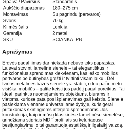
Spalva / Paviršius
Standartinis
Aukščio diapazonas
180–275 cm
Montavimas
Su pagrindu (pertvaros)
Svoris
70 kg
Kilmės šalis
Lenkija
Garantija
2 metai
SKU
SCIANKA_PB
Aprašymas
Erdvės padalijimas dar niekada nebuvo toks paprastas.
Laisvai stovinti lamelinė sienelė – tai elegantiškus ir
funkcionalus sprendimas kiekvienam, kas ieško mobilios
pertvaros be būtinybės gręžti ir tvirtinti visam laikui. Dėl
tvirtos metalinės bazės sienelė yra stabili, o tuo pačiu metu
visiškai mobilūs – galite keisti jos padėtį pagal poreikius. Tai
ideali parinktis nuomojamiems objektams, biurams ir
vietoms, kuriose patalpos išplanavimas gali keistis. Sienelė
pasiekiama viename universaliame dydyje, kuris gerai
pritaikomas skirtingiems interjero sprendimams. Jos
konstrukcija, kaip ir mūsų klasikinėse lamelinėse sienelėse,
grindžiama stipriais MDF profiliais su keturiapuse
besijungiavimu, o tai garantuoja estetišką ir ilgalaikį vaizdą.