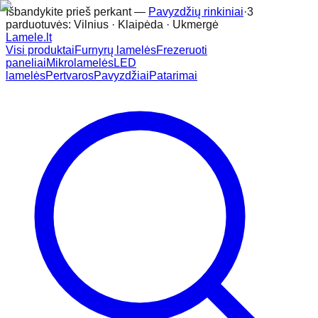
Išbandykite prieš perkant —
Pavyzdžių rinkiniai
·
3
parduotuvės: Vilnius · Klaipėda · Ukmergė
Lamele
.lt
Visi produktai
Furnyrų lamelės
Frezeruoti
paneliai
Mikrolamelės
LED
lamelės
Pertvaros
Pavyzdžiai
Patarimai