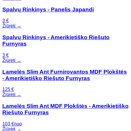
Spalvų Rinkinys - Panelis Japandi
3
€
Žiūrėti →
Spalvų Rinkinys - Amerikietiško Riešuto
Furnyras
3
€
Žiūrėti →
Lamelės Slim Ant Furnirovantos MDF Plokštės
- Amerikietiško Riešuto Furnyras
125
€
Žiūrėti →
Lamelės Slim Ant MDF Plokštės - Amerikietiško
Riešuto Furnyras
103
€
nuo
Žiūrėti →