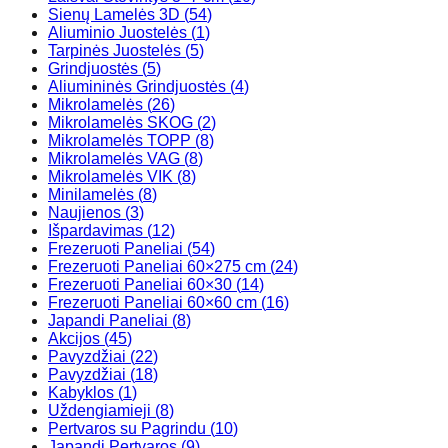
Sienų Lamelės 3D
(
54
)
Aliuminio Juostelės
(
1
)
Tarpinės Juostelės
(
5
)
Grindjuostės
(
5
)
Aliumininės Grindjuostės
(
4
)
Mikrolamelės
(
26
)
Mikrolamelės SKOG
(
2
)
Mikrolamelės TOPP
(
8
)
Mikrolamelės VAG
(
8
)
Mikrolamelės VIK
(
8
)
Minilamelės
(
8
)
Naujienos
(
3
)
Išpardavimas
(
12
)
Frezeruoti Paneliai
(
54
)
Frezeruoti Paneliai 60×275 cm
(
24
)
Frezeruoti Paneliai 60×30
(
14
)
Frezeruoti Paneliai 60×60 cm
(
16
)
Japandi Paneliai
(
8
)
Akcijos
(
45
)
Pavyzdžiai
(
22
)
Pavyzdžiai
(
18
)
Kabyklos
(
1
)
Uždengiamieji
(
8
)
Pertvaros su Pagrindu
(
10
)
Japandi Pertvaros
(
9
)