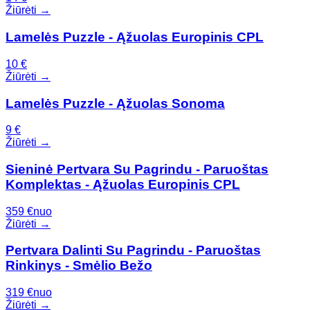
Žiūrėti →
Lamelės Puzzle - Ąžuolas Europinis CPL
10
€
Žiūrėti →
Lamelės Puzzle - Ąžuolas Sonoma
9
€
Žiūrėti →
Sieninė Pertvara Su Pagrindu - Paruoštas
Komplektas - Ąžuolas Europinis CPL
359
€
nuo
Žiūrėti →
Pertvara Dalinti Su Pagrindu - Paruoštas
Rinkinys - Smėlio Bežo
319
€
nuo
Žiūrėti →