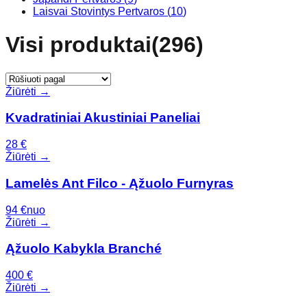
Laisvai Stovintys Pertvaros
(
10
)
Visi produktai
(
296
)
Žiūrėti →
Kvadratiniai Akustiniai Paneliai
28
€
Žiūrėti →
Lamelės Ant Filco - Ąžuolo Furnyras
94
€
nuo
Žiūrėti →
Ąžuolo Kabykla Branché
400
€
Žiūrėti →