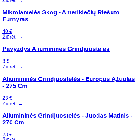
Žiūrėti →
Mikrolamelės Skog - Amerikiečių Riešuto
Furnyras
40
€
Žiūrėti →
Pavyzdys Aliumininės Grindjuostelės
3
€
Žiūrėti →
Aliumininės Grindjuostelės - Europos Ąžuolas
- 275 Cm
23
€
Žiūrėti →
Aliumininės Grindjuostelės - Juodas Matinis -
270 Cm
23
€