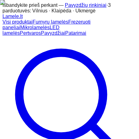
Išbandykite prieš perkant —
Pavyzdžių rinkiniai
·
3
parduotuvės: Vilnius · Klaipėda · Ukmergė
Lamele
.lt
Visi produktai
Furnyrų lamelės
Frezeruoti
paneliai
Mikrolamelės
LED
lamelės
Pertvaros
Pavyzdžiai
Patarimai