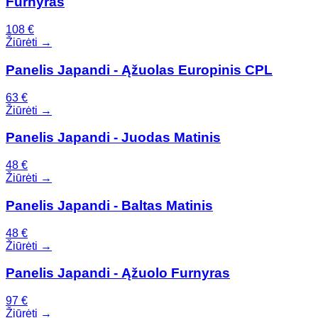
Furnyras
108
€
Žiūrėti →
Panelis Japandi - Ąžuolas Europinis CPL
63
€
Žiūrėti →
Panelis Japandi - Juodas Matinis
48
€
Žiūrėti →
Panelis Japandi - Baltas Matinis
48
€
Žiūrėti →
Panelis Japandi - Ąžuolo Furnyras
97
€
Žiūrėti →