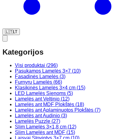
🇱🇹
LT
Kategorijos
Visi produktai
(
296
)
Pasukamos Lamelės 3×7
(
10
)
Fasadinės Lamelės
(
3
)
Furnyrų Lamelės
(
66
)
Klasikinės Lamelės 3×4 cm
(
15
)
LED Lamelės Sienoms
(
5
)
Lamelės ant Veltinio
(
12
)
Lamelės ant MDF Plokštės
(
18
)
Lamelės ant Aplaminuotos Plokštės
(
7
)
Lamelės ant Audinio
(
3
)
Lamelės Puzzle
(
27
)
Slim Lamelės 3×1,8 cm
(
12
)
Slim Lamelės ant MDF
(
15
)
Laisvai Stovintys 3×7 cm
(
10
)