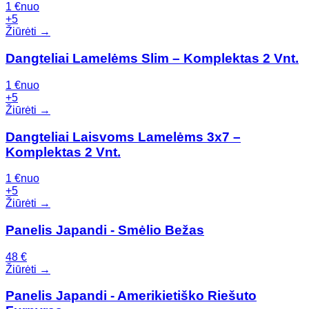
1
€
nuo
+
5
Žiūrėti →
Dangteliai Lamelėms Slim – Komplektas 2 Vnt.
1
€
nuo
+
5
Žiūrėti →
Dangteliai Laisvoms Lamelėms 3x7 –
Komplektas 2 Vnt.
1
€
nuo
+
5
Žiūrėti →
Panelis Japandi - Smėlio Bežas
48
€
Žiūrėti →
Panelis Japandi - Amerikietiško Riešuto