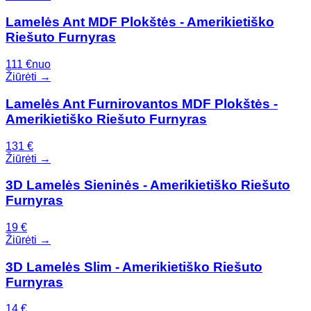
Lamelės Ant MDF Plokštės - Amerikietiško
Riešuto Furnyras
111
€
nuo
Žiūrėti →
Lamelės Ant Furnirovantos MDF Plokštės -
Amerikietiško Riešuto Furnyras
131
€
Žiūrėti →
3D Lamelės Sieninės - Amerikietiško Riešuto
Furnyras
19
€
Žiūrėti →
3D Lamelės Slim - Amerikietiško Riešuto
Furnyras
14
€