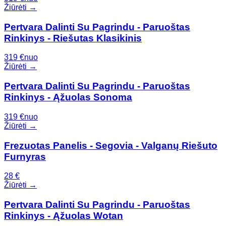
Žiūrėti →
Pertvara Dalinti Su Pagrindu - Paruoštas
Rinkinys - Riešutas Klasikinis
319
€
nuo
Žiūrėti →
Pertvara Dalinti Su Pagrindu - Paruoštas
Rinkinys - Ąžuolas Sonoma
319
€
nuo
Žiūrėti →
Frezuotas Panelis - Segovia - Valganų Riešuto
Furnyras
28
€
Žiūrėti →
Pertvara Dalinti Su Pagrindu - Paruoštas
Rinkinys - Ąžuolas Wotan