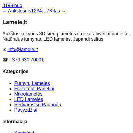
319
€
nuo
← Ankstesnis
1
2
3
4
…
7
Kitas →
Lamele
.lt
Aukštos kokybės 3D sienų lamelės ir dekoratyviniai paneliai.
Natūralus furnyras, LED lamelės, Japandi stilius.
✉
info@lamele.lt
☎
+370 630 70001
Kategorijos
Furnyrų Lamelės
Frezeruoti Paneliai
Mikrolamelės
LED Lamelės
Pertvaros su Pagrindu
Pavyzdžiai
Informacija