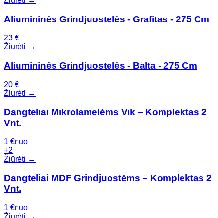
Žiūrėti →
Aliumininės Grindjuostelės - Grafitas - 275 Cm
23
€
Žiūrėti →
Aliumininės Grindjuostelės - Balta - 275 Cm
20
€
Žiūrėti →
Dangteliai Mikrolamelėms Vik – Komplektas 2
Vnt.
1
€
nuo
+
2
Žiūrėti →
Dangteliai MDF Grindjuostėms – Komplektas 2
Vnt.
1
€
nuo
Žiūrėti →